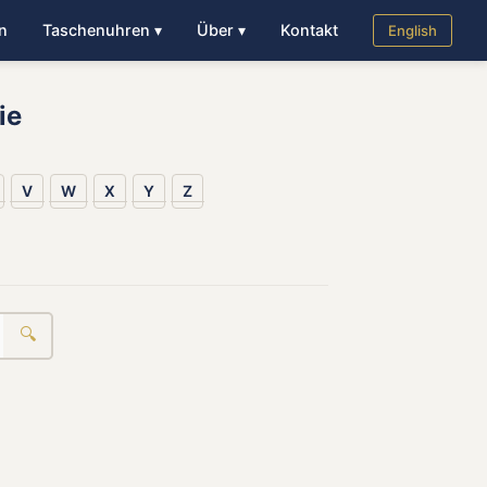
n
Taschenuhren ▾
Über ▾
Kontakt
English
ie
V
W
X
Y
Z
🔍