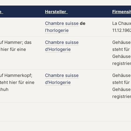
ke
Hersteller
Firmensi
Chambre
suisse
de
La Chaux
l'horlogerie
11.12.196
Chambre
suisse
Gehäuse;
d'Horlogerie
steht für
Gehäuseb
registrie
Chambre
suisse
Gehäuse;
d'Horlogerie
steht für
Gehäuseb
registrie