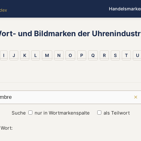
Handelsmarke
ndex
ort- und Bildmarken der Uhrenindustr
I
J
K
L
M
N
O
P
Q
R
S
T
U
×
Suche
nur in Wortmarkenspalte
als Teilwort
 Wort: