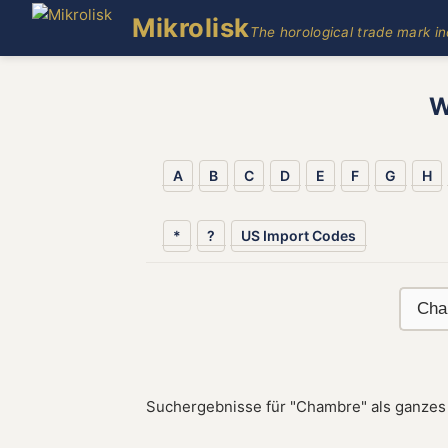
Mikrolisk
The horological trade mark i
W
A
B
C
D
E
F
G
H
*
?
US Import Codes
Suchergebnisse für "Chambre" als ganzes