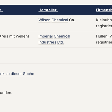
ke
Hersteller
Firmensi
Wilson
Chemical
Co.
Kleinuhr
registrie
Imperial
Chemical
Hüllen, 
Industries
Ltd.
registri
ink zu dieser Suche
funden.