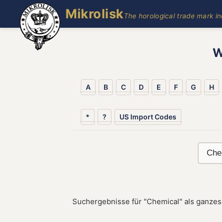
Mikrolisk
The horological trade mark i
W
A
B
C
D
E
F
G
H
*
?
US Import Codes
Suchergebnisse für "Chemical" als ganzes