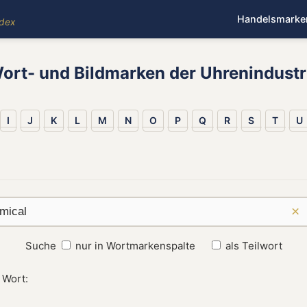
Handelsmarke
ndex
ort- und Bildmarken der Uhrenindustr
I
J
K
L
M
N
O
P
Q
R
S
T
U
×
Suche
nur in Wortmarkenspalte
als Teilwort
 Wort: