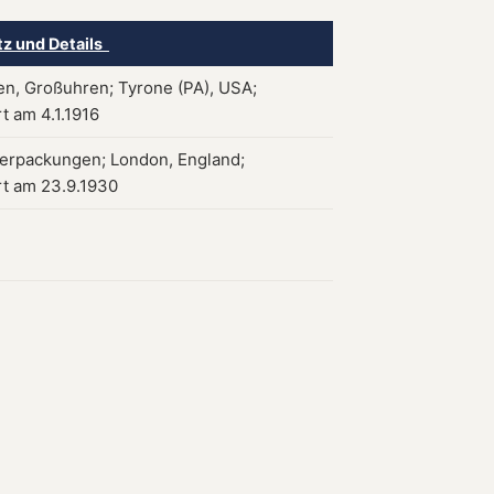
tz und Details
en, Großuhren; Tyrone (PA), USA;
rt am 4.1.1916
Verpackungen; London, England;
ert am 23.9.1930