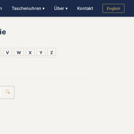
n
Taschenuhren ▾
Über ▾
Kontakt
English
ie
V
W
X
Y
Z
🔍