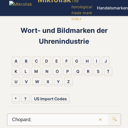
The
horological
Handelsmarken
trade mark
index
Wort- und Bildmarken der
Uhrenindustrie
A
B
C
D
E
F
G
H
I
J
K
L
M
N
O
P
Q
R
S
T
U
V
W
X
Y
Z
*
?
US Import Codes
×
🔍