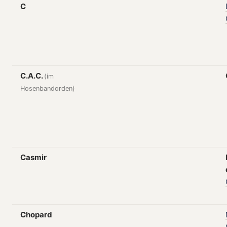
C
C.A.C.
(im
Hosenbandorden)
Casmir
Chopard