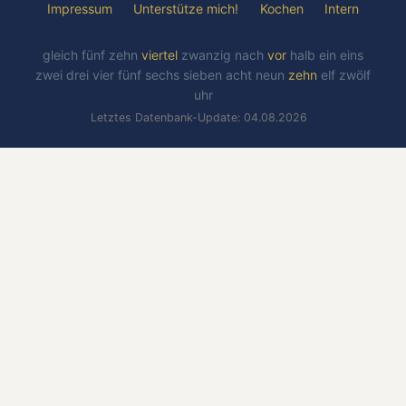
Impressum
Unterstütze mich!
Kochen
Intern
gleich
fünf
zehn
viertel
zwanzig
nach
vor
halb
ein
eins
zwei
drei
vier
fünf
sechs
sieben
acht
neun
zehn
elf
zwölf
uhr
Letztes Datenbank-Update: 04.08.2026