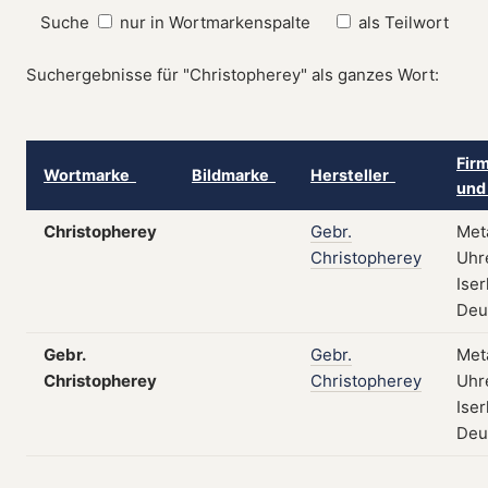
Suche
nur in Wortmarkenspalte
als Teilwort
Suchergebnisse für "Christopherey" als ganzes Wort:
Fir
Wortmarke
Bildmarke
Hersteller
und
Christopherey
Gebr.
Met
Christopherey
Uhr
Iser
Deu
Gebr.
Gebr.
Met
Christopherey
Christopherey
Uhr
Iser
Deu