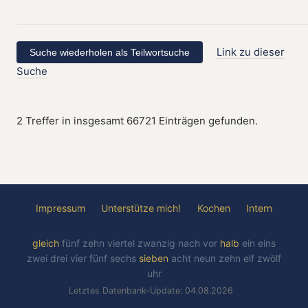
Link zu dieser
Suche
2 Treffer in insgesamt 66721 Einträgen gefunden.
Impressum
Unterstütze mich!
Kochen
Intern
gleich
fünf
zehn
viertel
zwanzig
nach
vor
halb
ein
eins
zwei
drei
vier
fünf
sechs
sieben
acht
neun
zehn
elf
zwölf
uhr
Letztes Datenbank-Update: 04.08.2026