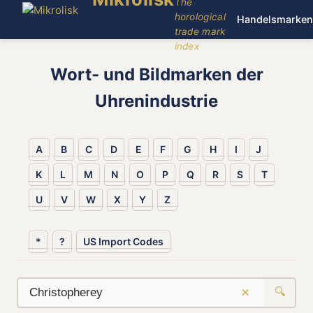
The
horological
Handelsmarken
trade mark
index
Wort- und Bildmarken der
Uhrenindustrie
A
B
C
D
E
F
G
H
I
J
K
L
M
N
O
P
Q
R
S
T
U
V
W
X
Y
Z
*
?
US Import Codes
×
🔍