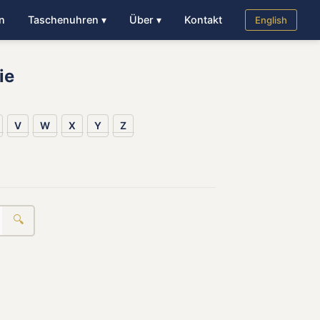
n
Taschenuhren ▾
Über ▾
Kontakt
English
ie
V
W
X
Y
Z
🔍