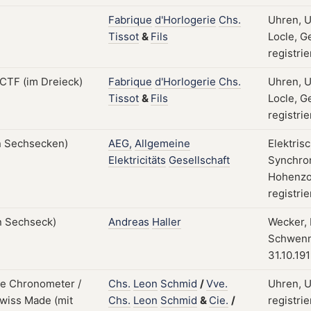
Fabrique
d'Horlogerie
Chs.
Uhren, U
Tissot
&
Fils
Locle, G
registri
Fabrique
d'Horlogerie
Chs.
Uhren, U
Tissot
&
Fils
Locle, G
registrie
AEG,
Allgemeine
Elektris
Elektricitäts
Gesellschaft
Synchron
Hohenzol
registrie
Andreas
Haller
Wecker, 
Schwenni
31.10.19
Chs.
Leon
Schmid
/
Vve.
Uhren, U
Chs.
Leon
Schmid
&
Cie.
/
registri