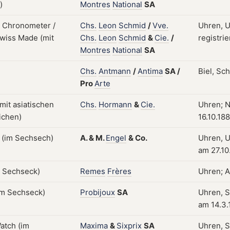
Montres
National
SA
Chs.
Leon
Schmid
/
Vve.
Uhren, U
Chs.
Leon
Schmid
&
Cie.
/
registri
Montres
National
SA
Chs.
Antmann
/
Antima
SA
/
Biel, Sch
Pro
Arte
Chs.
Hormann
&
Cie.
Uhren; N
16.10.18
A.
&
M.
Engel
&
Co.
Uhren, U
am 27.10
Remes
Frères
Uhren; A
Probijoux
SA
Uhren, S
am 14.3
Maxima
&
Sixprix
SA
Uhren, S