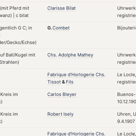
Clarisse
Bilat
Uhrwerke
registri
G.
Combet
Bijouter
Chs.
Adolphe
Mathey
Uhrwerk
registri
Fabrique
d'Horlogerie
Chs.
Le Locle
Tissot
&
Fils
registri
Carlos
Bleyer
Buenos-A
10.12.19
Robert
Isely
Uhren, U
9.4.1907
Fabrique
d'Horlogerie
Chs.
Le Locle