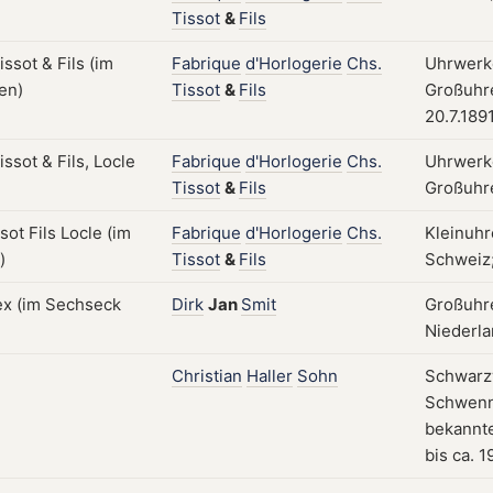
Tissot
&
Fils
Fabrique
d'Horlogerie
Chs.
Uhrwerke
Tissot
&
Fils
Großuhre
20.7.189
Fabrique
d'Horlogerie
Chs.
Uhrwerke
Tissot
&
Fils
Großuhre
Fabrique
d'Horlogerie
Chs.
Kleinuhr
Tissot
&
Fils
Schweiz;
Dirk
Jan
Smit
Großuhr
Niederla
Christian
Haller
Sohn
Schwarz
Schwenn
bekannte
bis ca. 