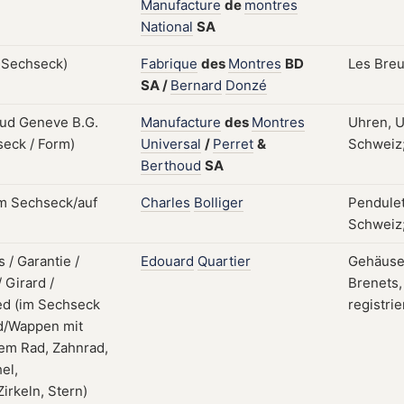
Manufacture
de
montres
National
SA
Fabrique
des
Montres
BD
Les Breu
SA
/
Bernard
Donzé
Manufacture
des
Montres
Uhren, U
Universal
/
Perret
&
Schweiz;
Berthoud
SA
Charles
Bolliger
Pendulet
Schweiz;
Edouard
Quartier
Gehäuse,
Brenets,
registri