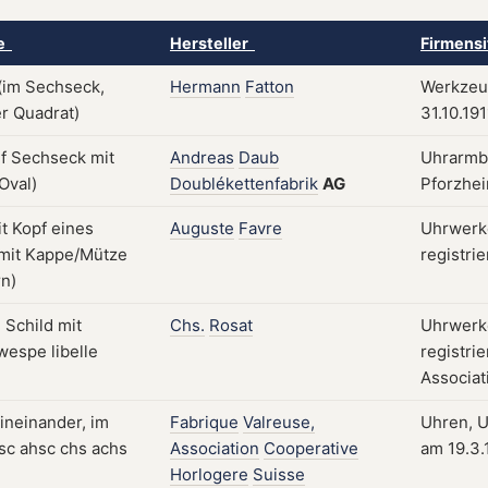
ke
Hersteller
Firmensi
Hermann
Fatton
Werkzeug
31.10.191
Andreas
Daub
Uhrarmbä
Doublékettenfabrik
AG
Pforzhei
Auguste
Favre
Uhrwerk
registrie
Chs.
Rosat
Uhrwerke
registri
Associat
Fabrique
Valreuse,
Uhren, U
Association
Cooperative
am 19.3.
Horlogere
Suisse