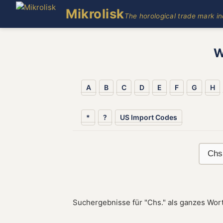
Mikrolisk
The horological trade mark i
W
A
B
C
D
E
F
G
H
*
?
US Import Codes
Suchergebnisse für "Chs." als ganzes Wort