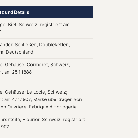
tz und Details
e; Biel, Schweiz; registriert am
1
nder, Schließen, Doubléketten;
m, Deutschland
e, Gehäuse; Cormoret, Schweiz;
rt am 25.1.1888
, Gehäuse; Le Locle, Schweiz;
ert am 4.11.1907; Marke übertragen von
ion Ouvriere, Fabrique d'Horlogerie
hrenteile; Fleurier, Schweiz; registriert
1907