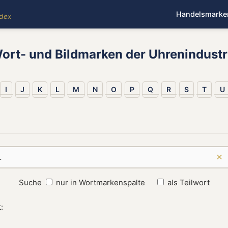
Handelsmarke
ndex
ort- und Bildmarken der Uhrenindustr
I
J
K
L
M
N
O
P
Q
R
S
T
U
×
Suche
nur in Wortmarkenspalte
als Teilwort
: