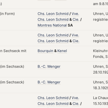
am 9.8.
Chs.
Leon
Schmid
/
Vve.
Uhren, U
Chs.
Leon
Schmid
&
Cie.
/
registri
Montres
National
SA
Chs.
Leon
Schmid
/
Vve.
Uhren, U
Chs.
Leon
Schmid
&
Cie.
registri
Bourquin
&
Kenel
Kleinuhr
Fonds, S
B.-C.
Wenger
Uhren, S
28.10.19
B.-C.
Wenger
Uhren, S
18.3.192
Chs.
Leon
Schmid
/
Vve.
La Chaux
Chs.
Leon
Schmid
&
Cie.
/
15.10.19