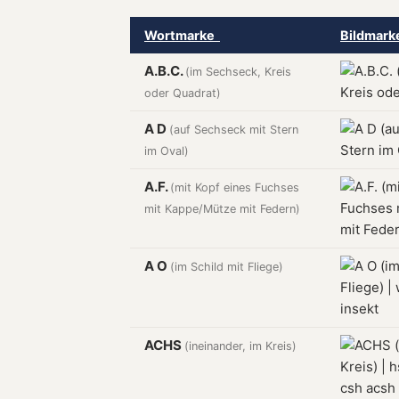
Wortmarke
Bildmar
A.B.C.
(im Sechseck, Kreis
oder Quadrat)
A D
(auf Sechseck mit Stern
im Oval)
A.F.
(mit Kopf eines Fuchses
mit Kappe/Mütze mit Federn)
A O
(im Schild mit Fliege)
ACHS
(ineinander, im Kreis)