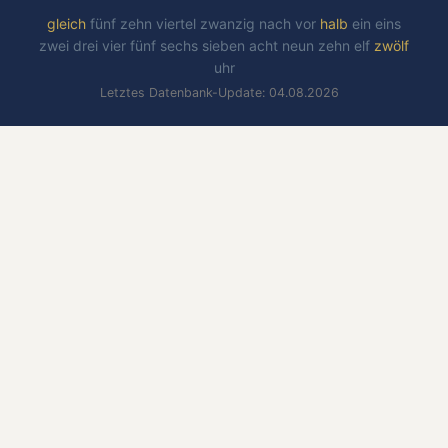
gleich
fünf
zehn
viertel
zwanzig
nach
vor
halb
ein
eins
zwei
drei
vier
fünf
sechs
sieben
acht
neun
zehn
elf
zwölf
uhr
Letztes Datenbank-Update: 04.08.2026