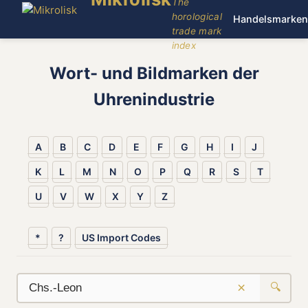
The
horological
Handelsmarken
trade mark
index
Wort- und Bildmarken der
Uhrenindustrie
A
B
C
D
E
F
G
H
I
J
K
L
M
N
O
P
Q
R
S
T
U
V
W
X
Y
Z
*
?
US Import Codes
×
🔍