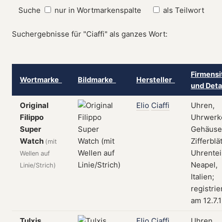
Suche
nur in Wortmarkenspalte
als Teilwort
Suchergebnisse für "Ciaffi" als ganzes Wort:
Firmensi
Wortmarke
Bildmarke
Hersteller
und Deta
Original
Elio
Ciaffi
Uhren,
Filippo
Uhrwerk
Super
Gehäuse
Watch
Zifferblät
(mit
Uhrentei
Wellen auf
Neapel,
Linie/Strich)
Italien;
registrie
am 12.7.
Tulxis
Elio
Ciaffi
Uhren,