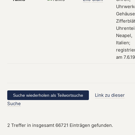
Uhrwerk
Gehäuse
Zifferblät
Uhrentei
Neapel,
Italien;
registrie
am 7.6.1
Link zu dieser
Suche
2 Treffer in insgesamt 66721 Einträgen gefunden.