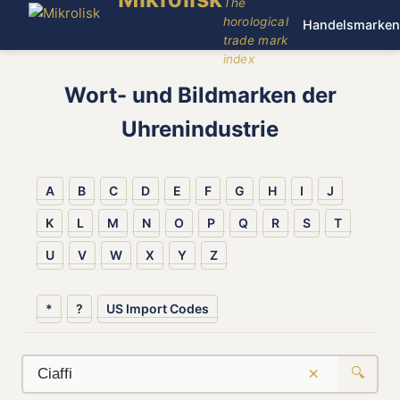
The
horological
Handelsmarken
trade mark
index
Wort- und Bildmarken der
Uhrenindustrie
A
B
C
D
E
F
G
H
I
J
K
L
M
N
O
P
Q
R
S
T
U
V
W
X
Y
Z
*
?
US Import Codes
×
🔍