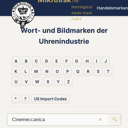
The
horological
Handelsmarken
trade mark
index
Wort- und Bildmarken der
Uhrenindustrie
A
B
C
D
E
F
G
H
I
J
K
L
M
N
O
P
Q
R
S
T
U
V
W
X
Y
Z
*
?
US Import Codes
×
🔍