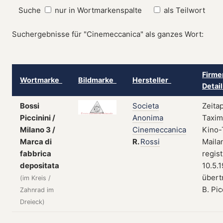
Suche
nur in Wortmarkenspalte
als Teilwort
Suchergebnisse für "Cinemeccanica" als ganzes Wort:
Firme
Wortmarke
Bildmarke
Hersteller
Detai
Bossi
Societa
Zeita
Piccinini /
Anonima
Taxim
Milano 3 /
Cinemeccanica
Kino-
Marca di
R.
Rossi
Mailan
fabbrica
regist
depositata
10.5.
übert
(im Kreis /
B. Pic
Zahnrad im
Dreieck)