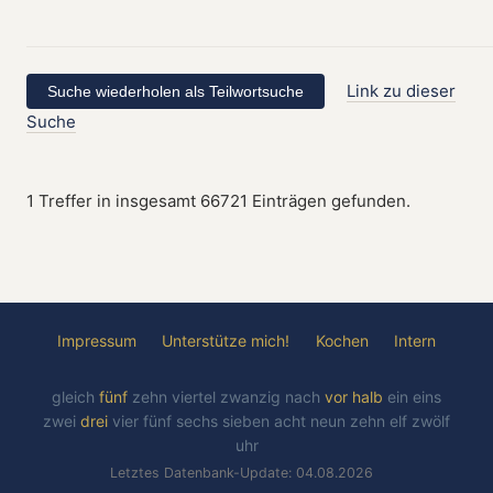
Link zu dieser
Suche
1 Treffer in insgesamt 66721 Einträgen gefunden.
Impressum
Unterstütze mich!
Kochen
Intern
gleich
fünf
zehn
viertel
zwanzig
nach
vor
halb
ein
eins
zwei
drei
vier
fünf
sechs
sieben
acht
neun
zehn
elf
zwölf
uhr
Letztes Datenbank-Update: 04.08.2026