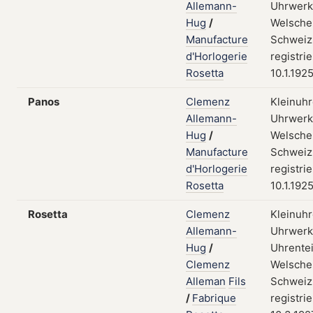
Allemann-
Uhrwerk
Hug
/
Welsche
Manufacture
Schweiz
d'Horlogerie
registri
Rosetta
10.1.192
Panos
Clemenz
Kleinuhr
Allemann-
Uhrwerk
Hug
/
Welsche
Manufacture
Schweiz
d'Horlogerie
registri
Rosetta
10.1.192
Rosetta
Clemenz
Kleinuhr
Allemann-
Uhrwerk
Hug
/
Uhrentei
Clemenz
Welsche
Alleman
Fils
Schweiz
/
Fabrique
registri