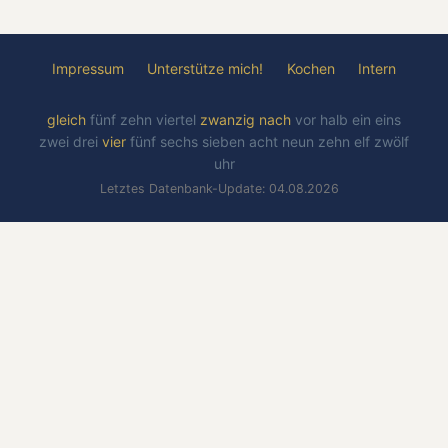
Impressum
Unterstütze mich!
Kochen
Intern
gleich
fünf
zehn
viertel
zwanzig
nach
vor
halb
ein
eins
zwei
drei
vier
fünf
sechs
sieben
acht
neun
zehn
elf
zwölf
uhr
Letztes Datenbank-Update: 04.08.2026