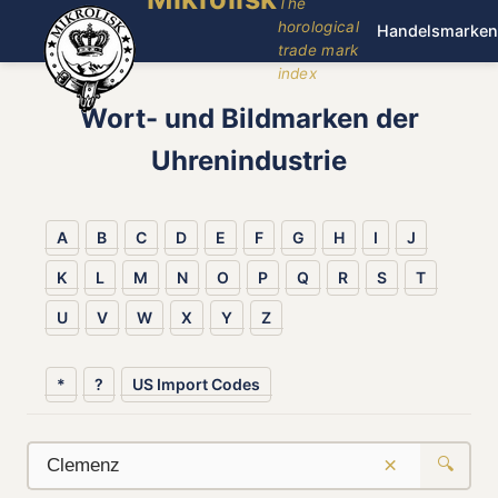
The
horological
Handelsmarken
trade mark
index
Wort- und Bildmarken der
Uhrenindustrie
A
B
C
D
E
F
G
H
I
J
K
L
M
N
O
P
Q
R
S
T
U
V
W
X
Y
Z
*
?
US Import Codes
×
🔍