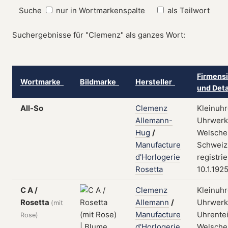
Suche
nur in Wortmarkenspalte
als Teilwort
Suchergebnisse für "Clemenz" als ganzes Wort:
Firmensi
Wortmarke
Bildmarke
Hersteller
und Det
All-So
Clemenz
Kleinuhr
Allemann-
Uhrwerk
Hug
/
Welsche
Manufacture
Schweiz
d'Horlogerie
registri
Rosetta
10.1.192
C A /
Clemenz
Kleinuhr
Rosetta
Allemann
/
Uhrwerk
(mit
Manufacture
Uhrentei
Rose)
d'Horlogerie
Welsche