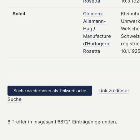
Rosetta
10.3.192
Soleil
Clemenz
Kleinuhr
Allemann-
Uhrwerk
Hug
/
Welsche
Manufacture
Schweiz
d'Horlogerie
registri
Rosetta
10.1.192
Link zu dieser
Suche
8 Treffer in insgesamt 66721 Einträgen gefunden.