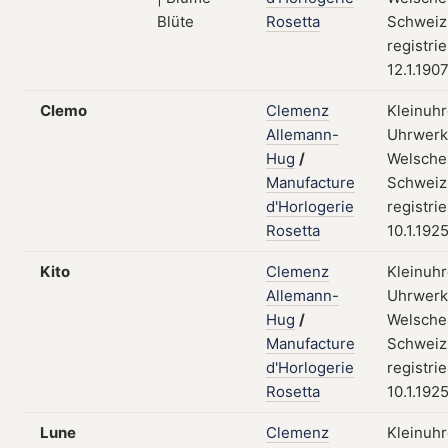
Rosetta
Schweiz
registri
12.1.190
Clemo
Clemenz
Kleinuhr
Allemann-
Uhrwerk
Hug
/
Welsche
Manufacture
Schweiz
d'Horlogerie
registri
Rosetta
10.1.192
Kito
Clemenz
Kleinuhr
Allemann-
Uhrwerk
Hug
/
Welsche
Manufacture
Schweiz
d'Horlogerie
registri
Rosetta
10.1.192
Lune
Clemenz
Kleinuhr