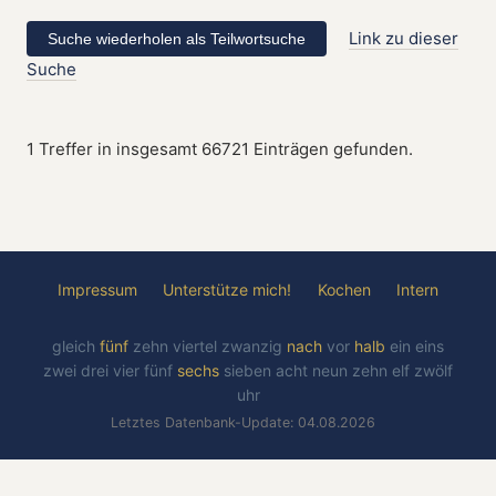
Link zu dieser
Suche
1 Treffer in insgesamt 66721 Einträgen gefunden.
Impressum
Unterstütze mich!
Kochen
Intern
gleich
fünf
zehn
viertel
zwanzig
nach
vor
halb
ein
eins
zwei
drei
vier
fünf
sechs
sieben
acht
neun
zehn
elf
zwölf
uhr
Letztes Datenbank-Update: 04.08.2026