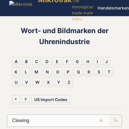
The
horological
Handelsmarken
trade mark
index
Wort- und Bildmarken der
Uhrenindustrie
A
B
C
D
E
F
G
H
I
J
K
L
M
N
O
P
Q
R
S
T
U
V
W
X
Y
Z
*
?
US Import Codes
×
🔍