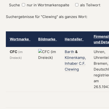
Suche
nur in Wortmarkenspalte
als Teilwort
Suchergebnisse für "Clewing" als ganzes Wort:
Firmensi
Wortmarke
Bildmarke
Hersteller
und Deta
CFC
Barth
&
Uhren,
(im
Könenkamp,
Uhrentei
Dreieck)
Inhaber
C.F.
Bremen,
Clewing
Deutschl
registrie
am
26.5.194