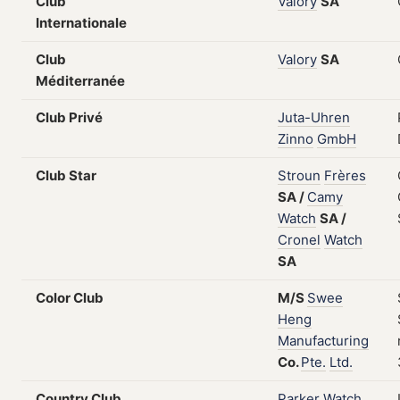
Club
Valory
SA
Internationale
Club
Valory
SA
Méditerranée
Club Privé
Juta-Uhren
Zinno
GmbH
Club Star
Stroun
Frères
SA
/
Camy
Watch
SA
/
Cronel
Watch
SA
Color Club
M/S
Swee
Heng
Manufacturing
Co.
Pte.
Ltd.
Country Club
Parker
Watch