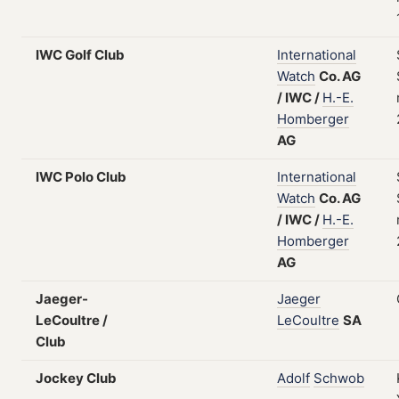
IWC Golf Club
International
Watch
Co.
AG
/
IWC
/
H.-E.
Homberger
AG
IWC Polo Club
International
Watch
Co.
AG
/
IWC
/
H.-E.
Homberger
AG
Jaeger-
Jaeger
LeCoultre /
LeCoultre
SA
Club
Jockey Club
Adolf
Schwob