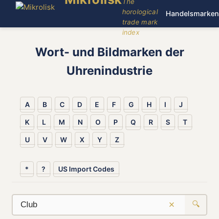
The
horological
Handelsmarken
trade mark
index
Wort- und Bildmarken der
Uhrenindustrie
A
B
C
D
E
F
G
H
I
J
K
L
M
N
O
P
Q
R
S
T
U
V
W
X
Y
Z
*
?
US Import Codes
×
🔍