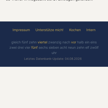
Impressum
Unterstütze mich!
Kochen
Intern
gleich
fünf
zehn
viertel
zwanzig
nach
vor
halb
ein
eins
zwei
drei
vier
fünf
sechs
sieben
acht
neun
zehn
elf
zwölf
uhr
Letztes Datenbank-Update: 04.08.2026