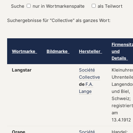
Suche
nur in Wortmarkenspalte
als Teilwort
Suchergebnisse für "Collective" als ganzes Wort:
Firmensit
Wortmarke
Bildmarke
Hersteller
und
Details
Langstar
Société
Kleinuhre
Collective
Uhrenteile
de
F.A.
Langendo
Lange
und Biel,
Schweiz;
registriert
am
13.4.1912
Orane
Société
Handel;