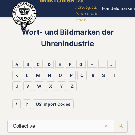
The
horological
Handelsmarken
trade mark
index
Wort- und Bildmarken der
Uhrenindustrie
A
B
C
D
E
F
G
H
I
J
K
L
M
N
O
P
Q
R
S
T
U
V
W
X
Y
Z
*
?
US Import Codes
×
🔍