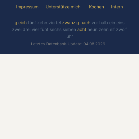
Impressum
Unterstütze mich!
Kochen
Intern
gleich
fünf
zehn
viertel
zwanzig
nach
vor
halb
ein
eins
zwei
drei
vier
fünf
sechs
sieben
acht
neun
zehn
elf
zwölf
uhr
Letztes Datenbank-Update: 04.08.2026