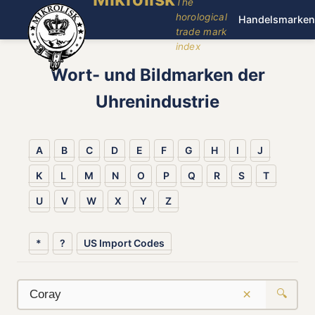
The
horological
Handelsmarken
trade mark
index
Wort- und Bildmarken der
Uhrenindustrie
A
B
C
D
E
F
G
H
I
J
K
L
M
N
O
P
Q
R
S
T
U
V
W
X
Y
Z
*
?
US Import Codes
×
🔍