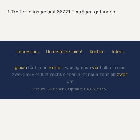
1 Treffer in insgesamt 66721 Einträgen gefunden.
Impressum
Unterstütze mich!
Kochen
Intern
gleich
fünf
zehn
viertel
zwanzig
nach
vor
halb
ein
eins
zwei
drei
vier
fünf
sechs
sieben
acht
neun
zehn
elf
zwölf
uhr
Letztes Datenbank-Update: 04.08.2026