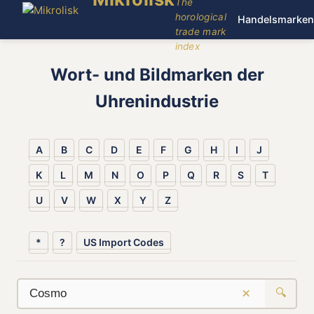
The
horological
Handelsmarken
trade mark
index
Wort- und Bildmarken der
Uhrenindustrie
A
B
C
D
E
F
G
H
I
J
K
L
M
N
O
P
Q
R
S
T
U
V
W
X
Y
Z
*
?
US Import Codes
×
🔍