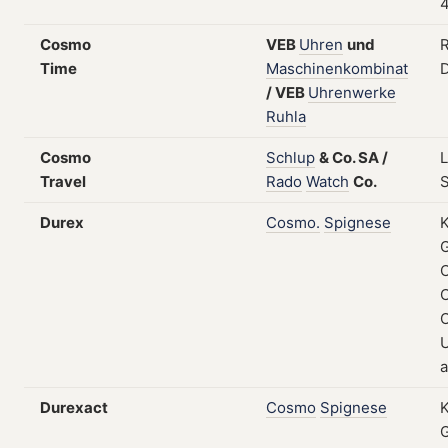
4
Cosmo
VEB
Uhren
und
R
Time
Maschinenkombinat
/
VEB
Uhrenwerke
Ruhla
Cosmo
Schlup
&
Co.
SA
/
Travel
Rado
Watch
Co.
Durex
Cosmo.
Spignese
K
O
U
a
Durexact
Cosmo
Spignese
K