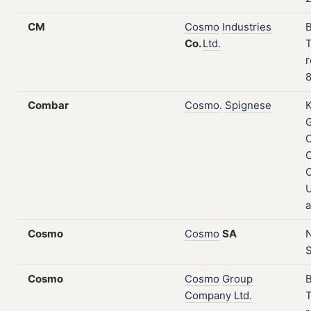
CM
Cosmo
Industries
Co.
Ltd.
T
r
8
Combar
Cosmo.
Spignese
K
O
U
a
Cosmo
Cosmo
SA
N
Cosmo
Cosmo
Group
Company
Ltd.
T