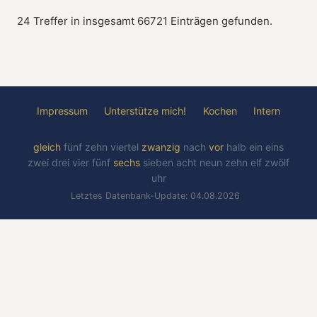
24 Treffer in insgesamt 66721 Einträgen gefunden.
Impressum
Unterstütze mich!
Kochen
Intern
gleich
fünf
zehn
viertel
zwanzig
nach
vor
halb
ein
eins
zwei
drei
vier
fünf
sechs
sieben
acht
neun
zehn
elf
zwölf
uhr
Letztes Datenbank-Update: 04.08.2026