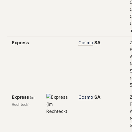
O
U
a
Express
Cosmo
SA
Z
F
N
S
r
5
Express
Cosmo
SA
Z
(im
F
Rechteck)
N
S