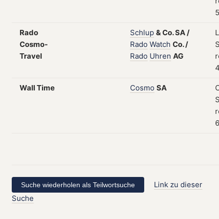
r
5
Rado
Schlup
&
Co.
SA
/
Cosmo-
Rado
Watch
Co.
/
S
Travel
Rado
Uhren
AG
r
4
Wall Time
Cosmo
SA
C
S
r
6
Link zu dieser
Suche