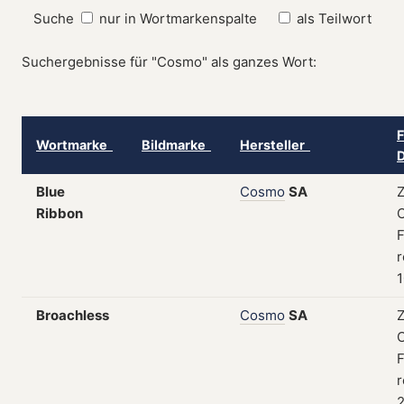
Suche
nur in Wortmarkenspalte
als Teilwort
Suchergebnisse für "Cosmo" als ganzes Wort:
F
Wortmarke
Bildmarke
Hersteller
D
Blue
Cosmo
SA
Z
Ribbon
F
r
1
Broachless
Cosmo
SA
Z
F
r
2