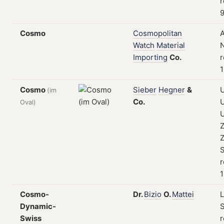
r
9
Cosmo
Cosmopolitan
A
Watch
Material
N
Importing
Co.
r
1
Cosmo
Sieber
Hegner
&
U
(im
Co.
U
Oval)
Z
Z
S
r
1
Cosmo-
Dr.
Bizio
O.
Mattei
L
Dynamic-
S
Swiss
r