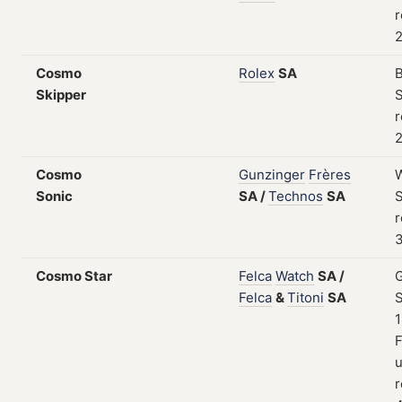
r
2
Cosmo
Rolex
SA
B
Skipper
S
r
2
Cosmo
Gunzinger
Frères
W
Sonic
SA
/
Technos
SA
S
r
3
Cosmo Star
Felca
Watch
SA
/
Felca
&
Titoni
SA
S
1
F
r