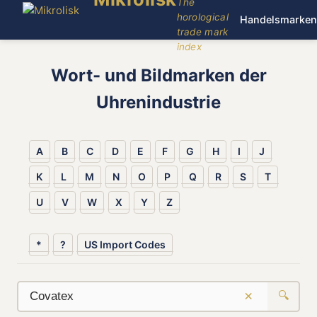
The
horological
Handelsmarken
trade mark
index
Wort- und Bildmarken der
Uhrenindustrie
A
B
C
D
E
F
G
H
I
J
K
L
M
N
O
P
Q
R
S
T
U
V
W
X
Y
Z
*
?
US Import Codes
×
🔍