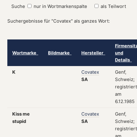
Suche
nur in Wortmarkenspalte
als Teilwort
Suchergebnisse für "Covatex" als ganzes Wort:
Firmensit
Wortmarke
Bildmarke
Hersteller
und
Details
K
Covatex
Genf,
SA
Schweiz;
registriert
am
6.12.1985
Kiss me
Covatex
Genf,
stupid
SA
Schweiz;
registriert
am