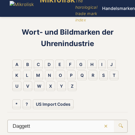
The
horological
Handelsmarken
trade mark
index
Wort- und Bildmarken der
Uhrenindustrie
A
B
C
D
E
F
G
H
I
J
K
L
M
N
O
P
Q
R
S
T
U
V
W
X
Y
Z
*
?
US Import Codes
×
🔍