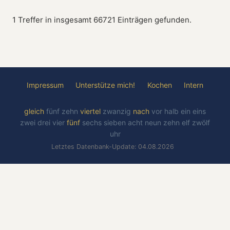
1 Treffer in insgesamt 66721 Einträgen gefunden.
Impressum
Unterstütze mich!
Kochen
Intern
gleich
fünf
zehn
viertel
zwanzig
nach
vor
halb
ein
eins
zwei
drei
vier
fünf
sechs
sieben
acht
neun
zehn
elf
zwölf
uhr
Letztes Datenbank-Update: 04.08.2026