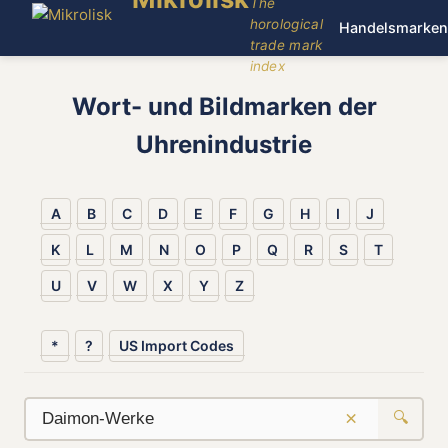
The
horological
Handelsmarken
trade mark
index
Wort- und Bildmarken der
Uhrenindustrie
A
B
C
D
E
F
G
H
I
J
K
L
M
N
O
P
Q
R
S
T
U
V
W
X
Y
Z
*
?
US Import Codes
×
🔍