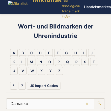
The
horological
Handelsmarken
trade mark
index
Wort- und Bildmarken der
Uhrenindustrie
A
B
C
D
E
F
G
H
I
J
K
L
M
N
O
P
Q
R
S
T
U
V
W
X
Y
Z
*
?
US Import Codes
×
🔍