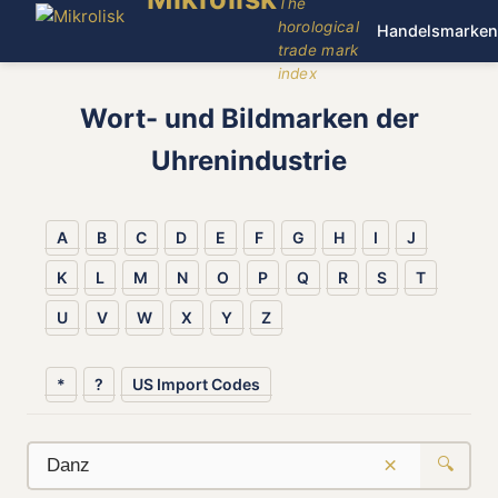
The
horological
Handelsmarken
trade mark
index
Wort- und Bildmarken der
Uhrenindustrie
A
B
C
D
E
F
G
H
I
J
K
L
M
N
O
P
Q
R
S
T
U
V
W
X
Y
Z
*
?
US Import Codes
×
🔍