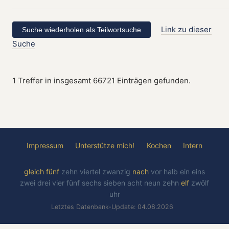
Link zu dieser
Suche
1 Treffer in insgesamt 66721 Einträgen gefunden.
Impressum
Unterstütze mich!
Kochen
Intern
gleich
fünf
zehn
viertel
zwanzig
nach
vor
halb
ein
eins
zwei
drei
vier
fünf
sechs
sieben
acht
neun
zehn
elf
zwölf
uhr
Letztes Datenbank-Update: 04.08.2026