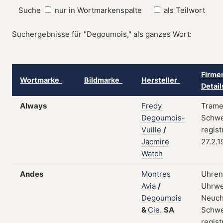
Suche
nur in Wortmarkenspalte
als Teilwort
Suchergebnisse für "Degoumois," als ganzes Wort:
Firme
Wortmarke
Bildmarke
Hersteller
Detai
Always
Fredy
Trame
Degoumois-
Schwe
Vuille
/
regist
Jacmire
27.2.1
Watch
Andes
Montres
Uhren
Avia
/
Uhrwe
Degoumois
Neuch
&
Cie.
SA
Schwe
regist