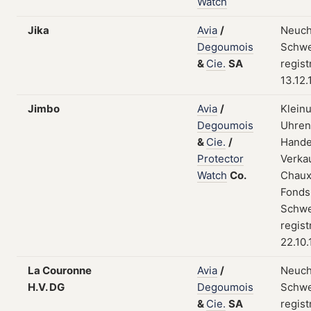
Watch
Jika
Avia
/
Neuch
Degoumois
Schwe
&
Cie.
SA
regist
13.12
Jimbo
Avia
/
Klein
Degoumois
Uhrent
&
Cie.
/
Hande
Protector
Verkau
Watch
Co.
Chaux
Fonds
Schwe
regist
22.10
La Couronne
Avia
/
Neuch
H.V. DG
Degoumois
Schwe
&
Cie.
SA
regist