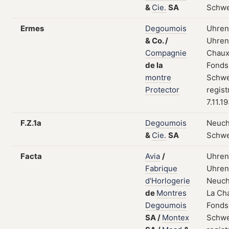
&
Cie.
SA
Schwe
Ermes
Degoumois
Uhren
&
Co.
/
Uhrent
Compagnie
Chaux
de
la
Fonds
montre
Schwe
Protector
regist
7.11.1
F.Z.1a
Degoumois
Neuch
&
Cie.
SA
Schwe
Facta
Avia
/
Uhren
Fabrique
Uhrent
d'Horlogerie
Neuch
de
Montres
La Ch
Degoumois
Fonds
SA
/
Montex
Schwe