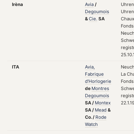
Irèna
Avia
/
Uhren
Degoumois
Uhrent
&
Cie.
SA
Chaux
Fonds
Neuch
Schwe
regist
25.10
ITA
Avia,
Neuch
Fabrique
La Ch
d'Horlogerie
Fonds
de
Montres
Schwe
Degoumois
regist
SA
/
Montex
22.1.1
SA
/
Mead
&
Co.
/
Rode
Watch