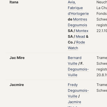
Itana
Avia,
Neuch
Fabrique
La Ch
d'Horlogerie
Fonds
de
Montres
Schwe
Degoumois
regist
SA
/
Montex
22.1.1
SA
/
Mead
&
Co.
/
Rode
Watch
Jac Mire
Bernard
Trame
Vuille
/
F.
Schwe
Degoumois-
regist
Vuille
20.8.
Jacmire
Fredy
Trame
Degoumois-
Schwe
Vuille
/
Jacmire