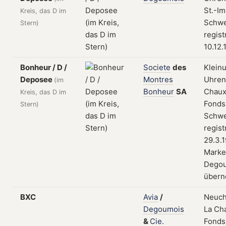
St.-Im
Kreis, das D im
Schwe
Stern)
regist
10.12.
Bonheur / D /
Societe
des
Klein
Deposee
Montres
Uhrent
(im
Bonheur
SA
Chaux
Kreis, das D im
Fonds
Stern)
Schwe
regist
29.3.1
Marke
Dego
über
BXC
Avia
/
Neuch
Degoumois
La Ch
&
Cie.
Fonds