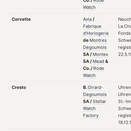
Co.
/
Rode
Watch
Corvette
Avia
/
Neuch
Fabrique
La Ch
d'Horlogerie
Fonds
de
Montres
Schwe
Degoumois
regist
SA
/
Montex
22.5.
SA
/
Mead
&
Co.
/
Rode
Watch
Cresto
B.
Girard-
Uhren
Degoumois
Uhrent
SA
/
Stellar
St.-Im
Watch
Schwe
Factory
regist
18.12.