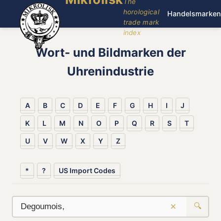
The
horological
Handelsmarken
trade mark
index
Wort- und Bildmarken der
Uhrenindustrie
A
B
C
D
E
F
G
H
I
J
K
L
M
N
O
P
Q
R
S
T
U
V
W
X
Y
Z
*
?
US Import Codes
×
🔍