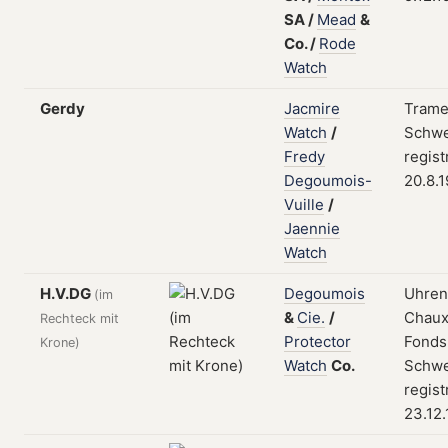
SA
/
Mead
&
Co.
/
Rode
Watch
Gerdy
Jacmire
Trame
Watch
/
Schwe
Fredy
regist
Degoumois-
20.8.
Vuille
/
Jaennie
Watch
H.V.DG
Degoumois
Uhren
(im
&
Cie.
/
Chaux
Rechteck mit
Protector
Fonds
Krone)
Watch
Co.
Schwe
regist
23.12.