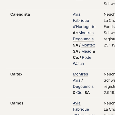
Schwe
Calendrita
Avia,
Neuch
Fabrique
La Ch
d'Horlogerie
Fonds
de
Montres
Schwe
Degoumois
regist
SA
/
Montex
25.1.1
SA
/
Mead
&
Co.
/
Rode
Watch
Caltex
Montres
Neuch
Avia
/
Schwe
Degoumois
regist
&
Cie.
SA
2.9.1
Camos
Avia,
Neuch
Fabrique
La Ch