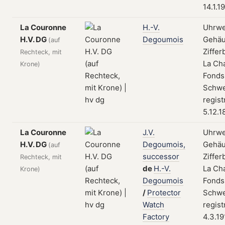
14.1.1
La Couronne
H.-V.
Uhrwe
H.V. DG
Degoumois
Gehäu
(auf
Zifferb
Rechteck, mit
La Ch
Krone)
Fonds
Schwe
regist
5.12.1
La Couronne
J.V.
Uhrwe
H.V. DG
Degoumois,
Gehäu
(auf
successor
Zifferb
Rechteck, mit
de
H.-V.
La Ch
Krone)
Degoumois
Fonds
/
Protector
Schwe
Watch
regist
Factory
4.3.19