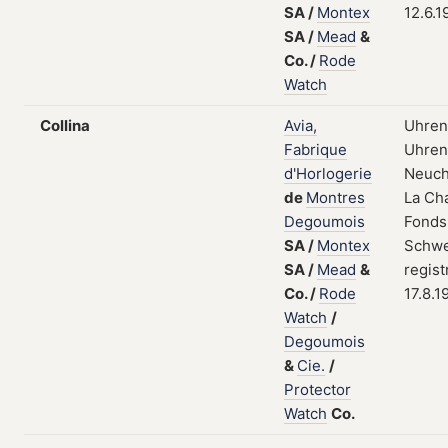
SA
/
Montex
12.6.1
SA
/
Mead
&
Co.
/
Rode
Watch
Collina
Avia,
Uhren
Fabrique
Uhrent
d'Horlogerie
Neuch
de
Montres
La Ch
Degoumois
Fonds
SA
/
Montex
Schwe
SA
/
Mead
&
regist
Co.
/
Rode
17.8.1
Watch
/
Degoumois
&
Cie.
/
Protector
Watch
Co.