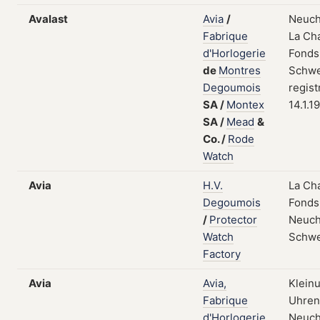
Avalast
Avia
/
Neuch
Fabrique
La Ch
d'Horlogerie
Fonds
de
Montres
Schwe
Degoumois
regist
SA
/
Montex
14.1.1
SA
/
Mead
&
Co.
/
Rode
Watch
Avia
H.V.
La Ch
Degoumois
Fonds
/
Protector
Neuch
Watch
Schwe
Factory
Avia
Avia,
Klein
Fabrique
Uhrent
d'Horlogerie
Neuch