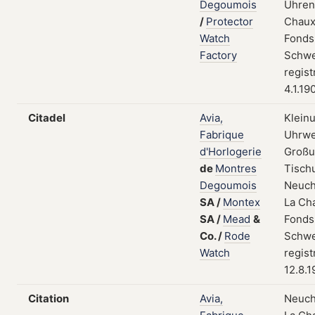
Degoumois
Uhrent
/
Protector
Chaux
Watch
Fonds
Factory
Schwe
regist
4.1.19
Citadel
Avia,
Klein
Fabrique
Uhrwe
d'Horlogerie
Großu
de
Montres
Tisch
Degoumois
Neuch
SA
/
Montex
La Ch
SA
/
Mead
&
Fonds
Co.
/
Rode
Schwe
Watch
regist
12.8.
Citation
Avia,
Neuch