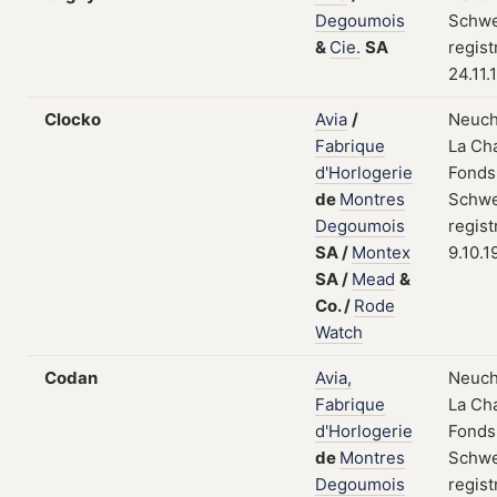
Degoumois
Schwe
&
Cie.
SA
regist
24.11.
Clocko
Avia
/
Neuch
Fabrique
La Ch
d'Horlogerie
Fonds
de
Montres
Schwe
Degoumois
regist
SA
/
Montex
9.10.1
SA
/
Mead
&
Co.
/
Rode
Watch
Codan
Avia,
Neuch
Fabrique
La Ch
d'Horlogerie
Fonds
de
Montres
Schwe
Degoumois
regist