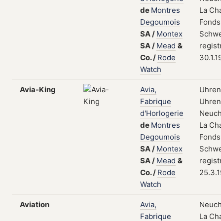
de
Montres
La Ch
Degoumois
Fonds
SA
/
Montex
Schwe
SA
/
Mead
&
regist
Co.
/
Rode
30.1.1
Watch
Avia-King
Avia,
Uhren
Fabrique
Uhrent
d'Horlogerie
Neuch
de
Montres
La Ch
Degoumois
Fonds
SA
/
Montex
Schwe
SA
/
Mead
&
regist
Co.
/
Rode
25.3.
Watch
Aviation
Avia,
Neuch
Fabrique
La Ch