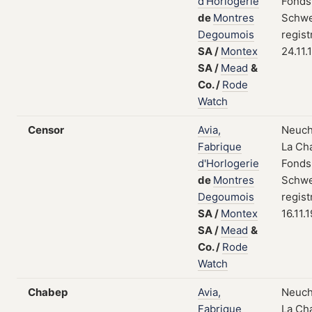
d'Horlogerie
Fonds
de
Montres
Schwe
Degoumois
regist
SA
/
Montex
24.11.
SA
/
Mead
&
Co.
/
Rode
Watch
Censor
Avia,
Neuch
Fabrique
La Ch
d'Horlogerie
Fonds
de
Montres
Schwe
Degoumois
regist
SA
/
Montex
16.11.
SA
/
Mead
&
Co.
/
Rode
Watch
Chabep
Avia,
Neuch
Fabrique
La Ch