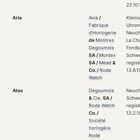
22.10
Aria
Avia
/
Klein
Fabrique
Uhrent
d'Horlogerie
Neuch
de
Montres
La Ch
Degoumois
Fonds
SA
/
Montex
Schwe
SA
/
Mead
&
regist
Co.
/
Rode
13.6.
Watch
Atox
Degoumois
Neuch
&
Cie.
SA
/
Schwe
Rode
Watch
regist
Co.
/
13.2.
Société
horlogère
Rodé