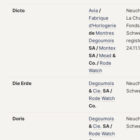
Dicto
Avia
/
Neuch
Fabrique
La Ch
d'Horlogerie
Fonds
de
Montres
Schwe
Degoumois
regist
SA
/
Montex
24.11.
SA
/
Mead
&
Co.
/
Rode
Watch
Die Erde
Degoumois
Neuch
&
Cie.
SA
/
Schwe
Rode
Watch
Co.
Doris
Degoumois
Neuch
&
Cie.
SA
/
Schwe
Rode
Watch