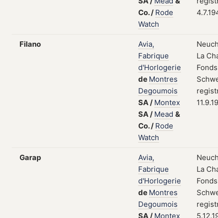
SA
/
Mead
&
regist
Co.
/
Rode
4.7.1
Watch
Filano
Avia,
Neuch
Fabrique
La Ch
d'Horlogerie
Fonds
de
Montres
Schwe
Degoumois
regist
SA
/
Montex
11.9.1
SA
/
Mead
&
Co.
/
Rode
Watch
Garap
Avia,
Neuch
Fabrique
La Ch
d'Horlogerie
Fonds
de
Montres
Schwe
Degoumois
regist
SA
/
Montex
5.12.1