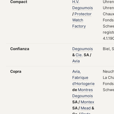
Compact
H.V.
Uhren
Degoumois
Uhrent
/
Protector
Chaux
Watch
Fonds
Factory
Schwe
regist
4.1.19
Confianza
Degoumois
Biel, 
&
Cie.
SA
/
Avia
Copra
Avia,
Neuch
Fabrique
La Ch
d'Horlogerie
Fonds
de
Montres
Schwe
Degoumois
SA
/
Montex
SA
/
Mead
&