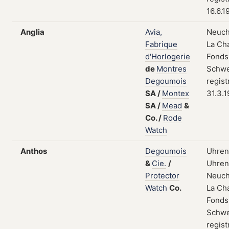
16.6.1
Anglia
Avia,
Neuch
Fabrique
La Ch
d'Horlogerie
Fonds
de
Montres
Schwe
Degoumois
regist
SA
/
Montex
31.3.
SA
/
Mead
&
Co.
/
Rode
Watch
Anthos
Degoumois
Uhren
&
Cie.
/
Uhrent
Protector
Neuch
Watch
Co.
La Ch
Fonds
Schwe
regist