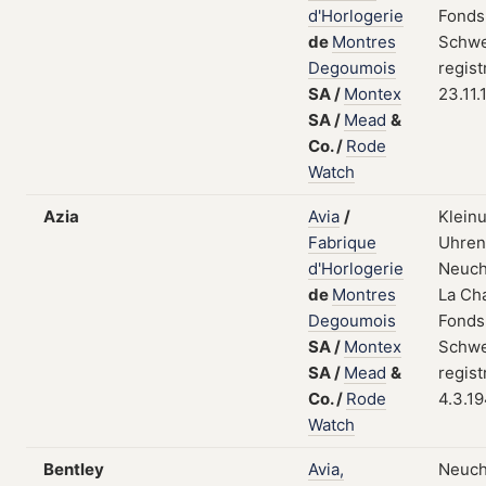
d'Horlogerie
Fonds
de
Montres
Schwe
Degoumois
regist
SA
/
Montex
23.11.
SA
/
Mead
&
Co.
/
Rode
Watch
Azia
Avia
/
Klein
Fabrique
Uhrent
d'Horlogerie
Neuch
de
Montres
La Ch
Degoumois
Fonds
SA
/
Montex
Schwe
SA
/
Mead
&
regist
Co.
/
Rode
4.3.1
Watch
Bentley
Avia,
Neuch