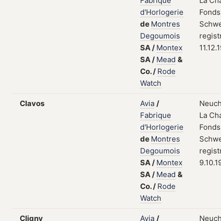
Fabrique
La Ch
d'Horlogerie
Fonds
de
Montres
Schwe
Degoumois
regist
SA
/
Montex
11.12.
SA
/
Mead
&
Co.
/
Rode
Watch
Clavos
Avia
/
Neuch
Fabrique
La Ch
d'Horlogerie
Fonds
de
Montres
Schwe
Degoumois
regist
SA
/
Montex
9.10.1
SA
/
Mead
&
Co.
/
Rode
Watch
Cligny
Avia
/
Neuch