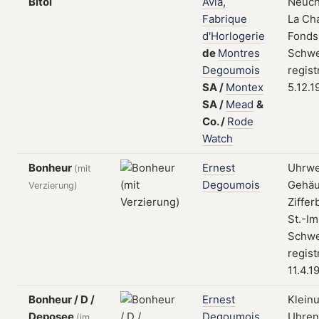
Bitol
Avia,
Neuch
Fabrique
La Ch
d'Horlogerie
Fonds
de
Montres
Schwe
Degoumois
regist
SA
/
Montex
5.12.1
SA
/
Mead
&
Co.
/
Rode
Watch
Bonheur
Ernest
Uhrwe
(mit
Degoumois
Gehäu
Verzierung)
Zifferb
St.-Im
Schwe
regist
11.4.1
Bonheur / D /
Ernest
Klein
Deposee
Degoumois
Uhrent
(im