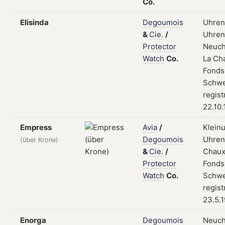
Co.
Elisinda
Degoumois
Uhren
&
Cie.
/
Uhrent
Protector
Neuch
Watch
Co.
La Ch
Fonds
Schwe
regist
22.10
Empress
Avia
/
Klein
Degoumois
Uhrent
(über Krone)
&
Cie.
/
Chaux
Protector
Fonds
Watch
Co.
Schwe
regist
23.5.
Enorga
Degoumois
Neuch