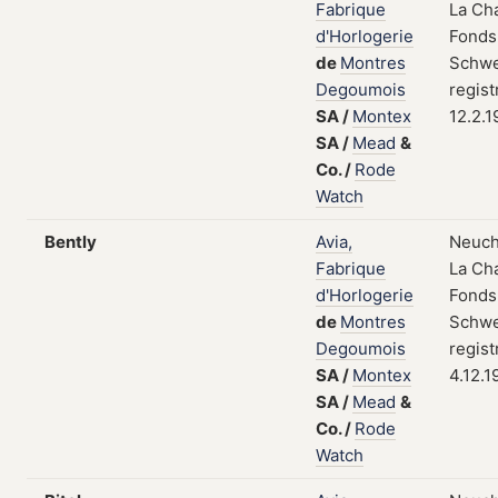
Fabrique
La Ch
d'Horlogerie
Fonds
de
Montres
Schwe
Degoumois
regist
SA
/
Montex
12.2.
SA
/
Mead
&
Co.
/
Rode
Watch
Bently
Avia,
Neuch
Fabrique
La Ch
d'Horlogerie
Fonds
de
Montres
Schwe
Degoumois
regist
SA
/
Montex
4.12.1
SA
/
Mead
&
Co.
/
Rode
Watch