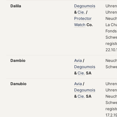
Dalila
Degoumois
Uhren
&
Cie.
/
Uhrent
Protector
Neuch
Watch
Co.
La Ch
Fonds
Schwe
regist
22.10
Dambio
Avia
/
Neuch
Degoumois
Schwe
&
Cie.
SA
Danubio
Avia
/
Uhren
Degoumois
Uhrent
&
Cie.
SA
Neuch
Schwe
regist
17.2.1