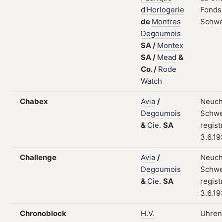
d'Horlogerie
Fonds
de
Montres
Schwe
Degoumois
SA
/
Montex
SA
/
Mead
&
Co.
/
Rode
Watch
Chabex
Avia
/
Neuch
Degoumois
Schwe
&
Cie.
SA
regist
3.6.1
Challenge
Avia
/
Neuch
Degoumois
Schwe
&
Cie.
SA
regist
3.6.1
Chronoblock
H.V.
Uhren