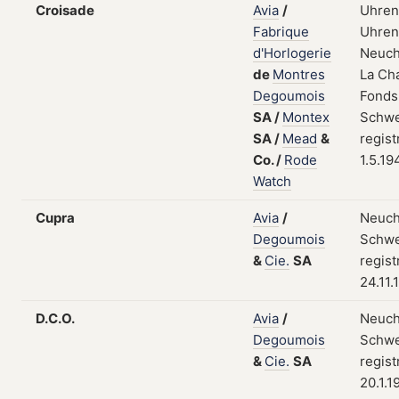
Croisade
Avia
/
Uhren
Fabrique
Uhrent
d'Horlogerie
Neuch
de
Montres
La Ch
Degoumois
Fonds
SA
/
Montex
Schwe
SA
/
Mead
&
regist
Co.
/
Rode
1.5.19
Watch
Cupra
Avia
/
Neuch
Degoumois
Schwe
&
Cie.
SA
regist
24.11.
D.C.O.
Avia
/
Neuch
Degoumois
Schwe
&
Cie.
SA
regist
20.1.1