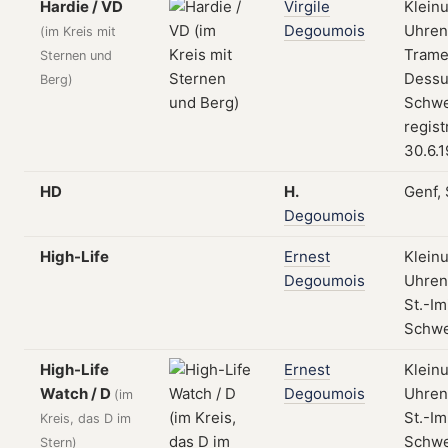
Hardie / VD
Virgile
Klein
Degoumois
Uhrent
(im Kreis mit
Trame
Sternen und
Dessu
Berg)
Schwe
regist
30.6.
HD
H.
Genf,
Degoumois
High-Life
Ernest
Klein
Degoumois
Uhrent
St.-Im
Schwe
High-Life
Ernest
Klein
Watch / D
Degoumois
Uhrent
(im
St.-Im
Kreis, das D im
Schwe
Stern)