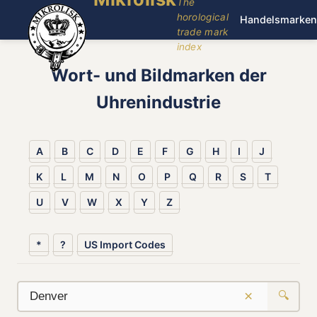
The
horological
Handelsmarken
trade mark
index
Wort- und Bildmarken der
Uhrenindustrie
A
B
C
D
E
F
G
H
I
J
K
L
M
N
O
P
Q
R
S
T
U
V
W
X
Y
Z
*
?
US Import Codes
×
🔍