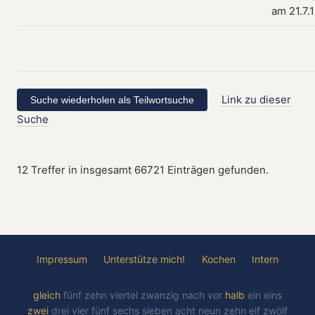
am 21.7.
Link zu dieser
Suche
12 Treffer in insgesamt 66721 Einträgen gefunden.
Impressum
Unterstütze mich!
Kochen
Intern
gleich
fünf
zehn
viertel
zwanzig
nach
vor
halb
ein
eins
zwei
drei
vier
fünf
sechs
sieben
acht
neun
zehn
elf
zwölf