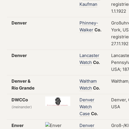
Kaufman
registri
1.1.1922
Denver
Phinney-
Großuhr
Walker
Co.
York, US
registri
27.11.19
Denver
Lancaster
Lancaste
Watch
Co.
Pennsylv
USA; 18
Denver &
Waltham
Waltham
Rio Grande
Watch
Co.
DWCCo
Denver
Denver, 
Watch
USA
(ineinander)
Case
Co.
Enver
Denver
Groß-/Kl