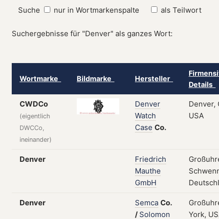
Suche
nur in Wortmarkenspalte
als Teilwort
Suchergebnisse für "Denver" als ganzes Wort:
Firmensi
Wortmarke
Bildmarke
Hersteller
Details
CWDCo
Denver
Denver, 
Watch
USA
(eigentlich
Case
Co.
DWCCo,
ineinander)
Denver
Friedrich
Großuhr
Mauthe
Schwenn
GmbH
Deutsch
Denver
Semca
Co.
Großuhr
/
Solomon
York, US