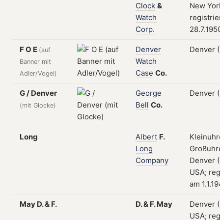
Clock
&
New Yor
Watch
registri
Corp.
28.7.195
F O E
Denver
Denver 
(auf
Watch
Banner mit
Case
Co.
Adler/Vogel)
G / Denver
George
Denver 
Bell
Co.
(mit Glocke)
Long
Albert
F.
Kleinuhr
Long
Großuhr
Company
Denver (
USA; reg
am 1.1.1
May D. & F.
D.
&
F.
May
Denver (
USA; reg