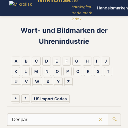
The
horological
Handelsmarken
trade mark
index
Wort- und Bildmarken der
Uhrenindustrie
A
B
C
D
E
F
G
H
I
J
K
L
M
N
O
P
Q
R
S
T
U
V
W
X
Y
Z
*
?
US Import Codes
×
🔍