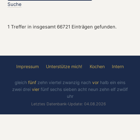
Suche
1 Treffer in insgesamt 66721 Einträgen gefunden.
Impressum
Unterstütze mich!
Kochen
Intern
gleich
fünf
zehn
viertel
zwanzig
nach
vor
halb
ein
eins
zwei
drei
vier
fünf
sechs
sieben
acht
neun
zehn
elf
zwölf
uhr
Letztes Datenbank-Update: 04.08.2026