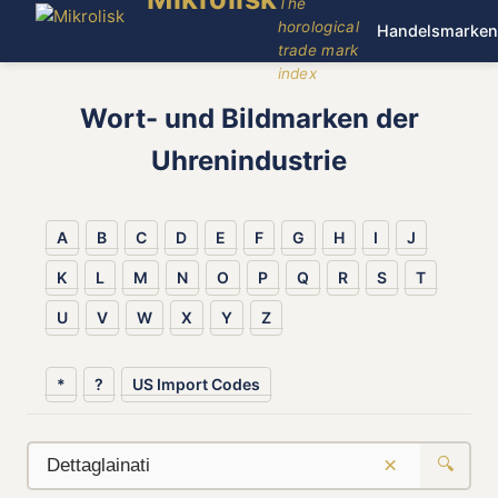
The
horological
Handelsmarken
trade mark
index
Wort- und Bildmarken der
Uhrenindustrie
A
B
C
D
E
F
G
H
I
J
K
L
M
N
O
P
Q
R
S
T
U
V
W
X
Y
Z
*
?
US Import Codes
×
🔍