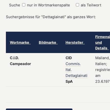
Suche
nur in Wortmarkenspalte
als Teilwort
Suchergebnisse für "Dettaglainati" als ganzes Wort:
Firmensi
Wortmarke
Bildmarke
Hersteller
und
Details
C.I.D.
CID
Mailand,
Campeador
Commis.
Italien;
Ital.
registrie
Dettaglainati
am
SpA
23.6.19