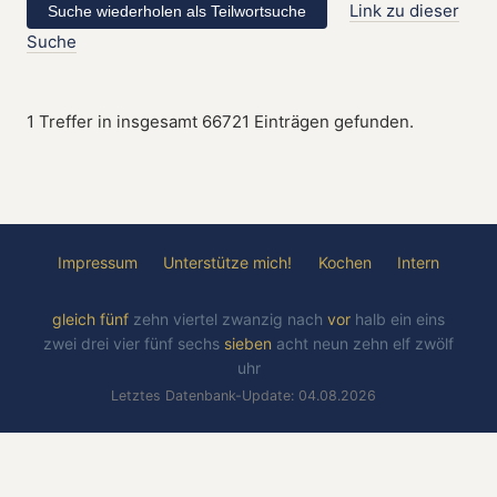
Link zu dieser
Suche
1 Treffer in insgesamt 66721 Einträgen gefunden.
Impressum
Unterstütze mich!
Kochen
Intern
gleich
fünf
zehn
viertel
zwanzig
nach
vor
halb
ein
eins
zwei
drei
vier
fünf
sechs
sieben
acht
neun
zehn
elf
zwölf
uhr
Letztes Datenbank-Update: 04.08.2026