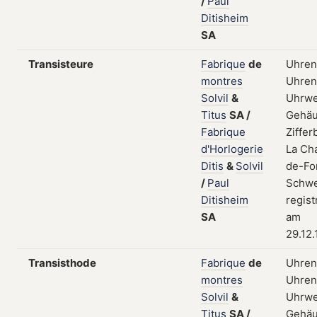
/
Paul
Ditisheim
SA
Transisteure
Fabrique
de
Uhren
montres
Uhrent
Solvil
&
Uhrwe
Titus
SA
/
Gehäu
Fabrique
Zifferb
d'Horlogerie
La Ch
Ditis
&
Solvil
de-Fo
/
Paul
Schwe
Ditisheim
regist
SA
am
29.12
Transisthode
Fabrique
de
Uhren
montres
Uhrent
Solvil
&
Uhrwe
Titus
SA
/
Gehäu