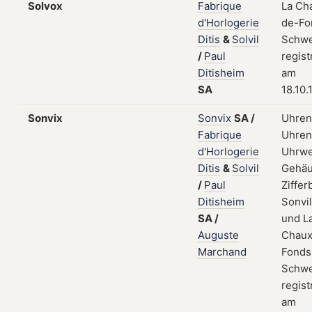
Solvox
Fabrique
La Ch
d'Horlogerie
de-Fo
Ditis
&
Solvil
Schwe
/
Paul
regist
Ditisheim
am
SA
18.10.
Sonvix
Sonvix
SA
/
Uhren
Fabrique
Uhrent
d'Horlogerie
Uhrwe
Ditis
&
Solvil
Gehäu
/
Paul
Zifferb
Ditisheim
Sonvil
SA
/
und L
Auguste
Chaux
Marchand
Fonds
Schwe
regist
am