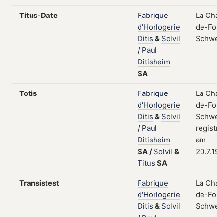
Titus-Date
Fabrique
La Ch
d'Horlogerie
de-Fo
Ditis
&
Solvil
Schwe
/
Paul
Ditisheim
SA
Totis
Fabrique
La Ch
d'Horlogerie
de-Fo
Ditis
&
Solvil
Schwe
/
Paul
regist
Ditisheim
am
SA
/
Solvil
&
20.7.1
Titus
SA
Transistest
Fabrique
La Ch
d'Horlogerie
de-Fo
Ditis
&
Solvil
Schwe