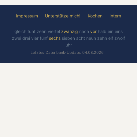
Impressum
Unterstütze mich!
Kochen
Intern
gleich
fünf
zehn
viertel
zwanzig
nach
vor
halb
ein
eins
zwei
drei
vier
fünf
sechs
sieben
acht
neun
zehn
elf
zwölf
uhr
Letztes Datenbank-Update: 04.08.2026