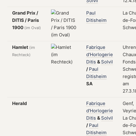
Solvil
12.4.
Grand Prix /
Paul
La Ch
DITIS / Paris
Ditisheim
de-Fo
1900
Schwe
(im Oval)
Hamlet
Fabrique
Uhren
(im
d'Horlogerie
Chaux
Rechteck)
Ditis
&
Solvil
Fonds
/
Paul
Schwe
Ditisheim
regist
SA
am
27.3.
Herald
Fabrique
Genf,
d'Horlogerie
Veyri
Ditis
&
Solvil
La Ch
/
Paul
de-Fo
Ditisheim
Schwe