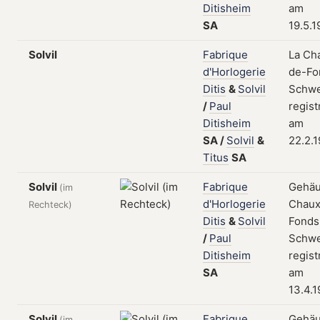
Ditisheim
am
SA
19.5.
Solvil
Fabrique
La Ch
d'Horlogerie
de-Fo
Ditis
&
Solvil
Schwe
/
Paul
regist
Ditisheim
am
SA
/
Solvil
&
22.2.1
Titus
SA
Solvil
Fabrique
Gehäu
(im
d'Horlogerie
Chaux
Rechteck)
Ditis
&
Solvil
Fonds
/
Paul
Schwe
Ditisheim
regist
SA
am
13.4.1
Solvil
Fabrique
Gehäu
(im