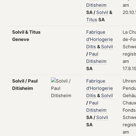
Ditisheim
am
SA
/
Solvil
&
20.10
Titus
SA
Solvil & Titus
Fabrique
La Ch
Geneve
d'Horlogerie
de-Fo
Ditis
&
Solvil
Schwe
/
Paul
regist
Ditisheim
am
SA
17.8.1
Solvil / Paul
Fabrique
Uhren
Ditisheim
d'Horlogerie
Pendu
Ditis
&
Solvil
Gehäu
/
Paul
Chaux
Ditisheim
Fonds
SA
/
Solvil
Schwe
SA
regist
am