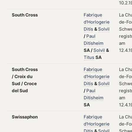
10.2.
South Cross
Fabrique
La Ch
d'Horlogerie
de-Fo
Ditis
&
Solvil
Schwe
/
Paul
regist
Ditisheim
am
SA
/
Solvil
&
12.4.1
Titus
SA
South Cross
Fabrique
La Ch
/ Croix du
d'Horlogerie
de-Fo
Sud / Croce
Ditis
&
Solvil
Schwe
del Sud
/
Paul
regist
Ditisheim
am
SA
12.4.1
Swissaphon
Fabrique
La Ch
d'Horlogerie
de-Fo
Ditis
&
Solvil
Schwe