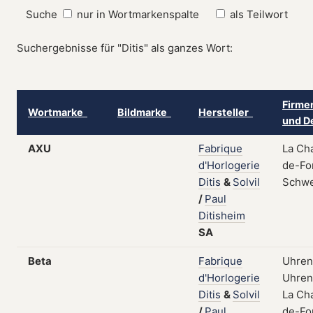
Suche
nur in Wortmarkenspalte
als Teilwort
Suchergebnisse für "Ditis" als ganzes Wort:
Firme
Wortmarke
Bildmarke
Hersteller
und D
AXU
Fabrique
La Ch
d'Horlogerie
de-Fo
Ditis
&
Solvil
Schwe
/
Paul
Ditisheim
SA
Beta
Fabrique
Uhren
d'Horlogerie
Uhrent
Ditis
&
Solvil
La Ch
/
Paul
de-Fo