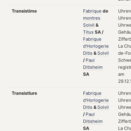
Transistime
Fabrique
de
Uhren
montres
Uhrent
Solvil
&
Uhrwe
Titus
SA
/
Gehäu
Fabrique
Zifferb
d'Horlogerie
La Ch
Ditis
&
Solvil
de-Fo
/
Paul
Schwe
Ditisheim
regist
SA
am
29.12
Transistlure
Fabrique
Uhren
d'Horlogerie
Uhrent
Ditis
&
Solvil
Uhrwe
/
Paul
Gehäu
Ditisheim
Zifferb
SA
La Ch