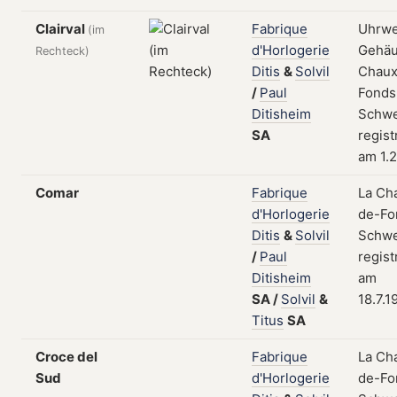
Clairval
Fabrique
Uhrwe
(im
d'Horlogerie
Gehäu
Rechteck)
Ditis
&
Solvil
Chaux
/
Paul
Fonds
Ditisheim
Schwe
SA
regist
am 1.2
Comar
Fabrique
La Ch
d'Horlogerie
de-Fo
Ditis
&
Solvil
Schwe
/
Paul
regist
Ditisheim
am
SA
/
Solvil
&
18.7.1
Titus
SA
Croce del
Fabrique
La Ch
Sud
d'Horlogerie
de-Fo