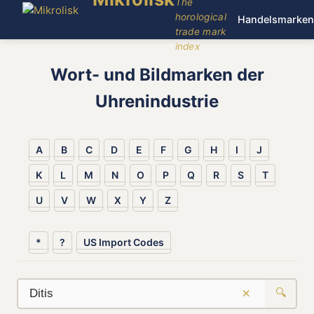
The
horological
Handelsmarken
trade mark
index
Wort- und Bildmarken der
Uhrenindustrie
A
B
C
D
E
F
G
H
I
J
K
L
M
N
O
P
Q
R
S
T
U
V
W
X
Y
Z
*
?
US Import Codes
×
🔍