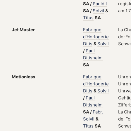
SA
/
Pauldit
regist
SA
/
Solvil
&
am 1.7
Titus
SA
Jet Master
Fabrique
La Ch
d'Horlogerie
de-Fo
Ditis
&
Solvil
Schwe
/
Paul
Ditisheim
SA
Motionless
Fabrique
Uhren
d'Horlogerie
Uhrent
Ditis
&
Solvil
Uhrwe
/
Paul
Gehäu
Ditisheim
Zifferb
SA
/
Fabr.
La Ch
Solvil
&
de-Fo
Titus
SA
Schwe