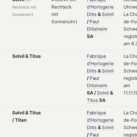
d'Horlogerie
Uhrwe
Rechteck mit
Ditis
&
Solvil
La Ch
Sonnenuhr)
/
Paul
de-Fo
Ditisheim
Schwe
SA
regist
am 8.
Solvil & Titus
Fabrique
La Ch
d'Horlogerie
de-Fo
Ditis
&
Solvil
Schwe
/
Paul
regist
Ditisheim
am
SA
/
Solvil
&
11.11.
Titus
SA
Solvil & Titus
Fabrique
La Ch
/ Titan
d'Horlogerie
de-Fo
Ditis
&
Solvil
Schwe
/
Paul
regist