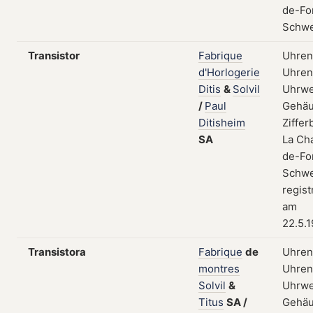
de-Fo
Schwe
Transistor
Fabrique
Uhren
d'Horlogerie
Uhrent
Ditis
&
Solvil
Uhrwe
/
Paul
Gehäu
Ditisheim
Zifferb
SA
La Ch
de-Fo
Schwe
regist
am
22.5.
Transistora
Fabrique
de
Uhren
montres
Uhrent
Solvil
&
Uhrwe
Titus
SA
/
Gehäu