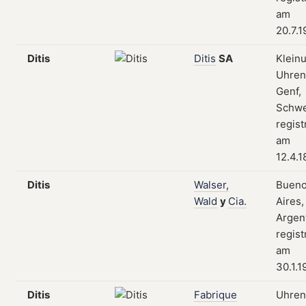
am
20.7.
Ditis
Ditis
SA
Klein
Uhrent
Genf,
Schwe
regist
am
12.4.
Ditis
Walser,
Bueno
Wald
y
Cia.
Aires,
Argent
regist
am
30.1.1
Ditis
Fabrique
Uhren