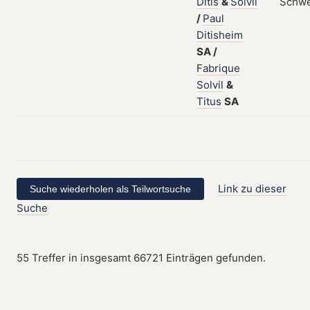
Ditis
&
Solvil
Schwe
/
Paul
Ditisheim
SA
/
Fabrique
Solvil
&
Titus
SA
Link zu dieser
Suche
55 Treffer in insgesamt 66721 Einträgen gefunden.