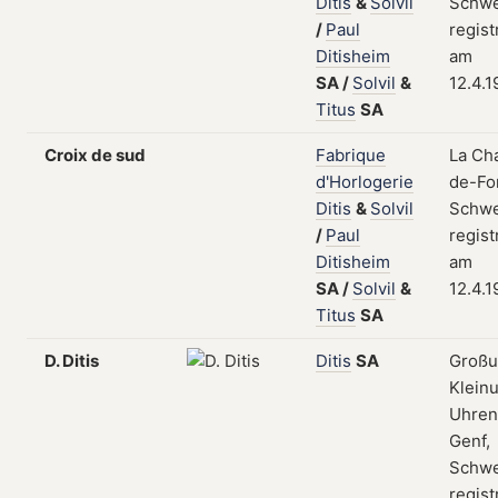
Ditis
&
Solvil
Schwe
/
Paul
regist
Ditisheim
am
SA
/
Solvil
&
12.4.1
Titus
SA
Croix de sud
Fabrique
La Ch
d'Horlogerie
de-Fo
Ditis
&
Solvil
Schwe
/
Paul
regist
Ditisheim
am
SA
/
Solvil
&
12.4.1
Titus
SA
D. Ditis
Ditis
SA
Großu
Klein
Uhrent
Genf,
Schwe
regist