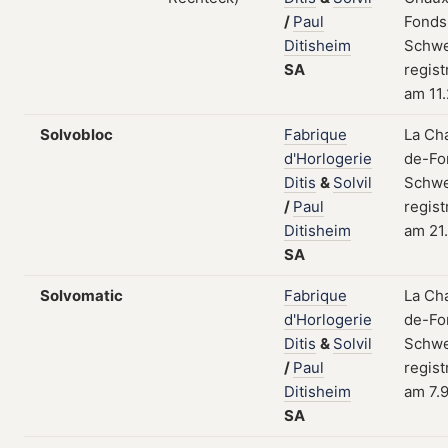
/
Paul
Fonds
Ditisheim
Schwe
SA
regist
am 11.
Solvobloc
Fabrique
La Ch
d'Horlogerie
de-Fo
Ditis
&
Solvil
Schwe
/
Paul
regist
Ditisheim
am 21.
SA
Solvomatic
Fabrique
La Ch
d'Horlogerie
de-Fo
Ditis
&
Solvil
Schwe
/
Paul
regist
Ditisheim
am 7.
SA