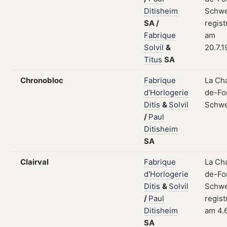
Ditisheim
Schwe
SA
/
regist
Fabrique
am
Solvil
&
20.7.1
Titus
SA
Chronobloc
Fabrique
La Ch
d'Horlogerie
de-Fo
Ditis
&
Solvil
Schwe
/
Paul
Ditisheim
SA
Clairval
Fabrique
La Ch
d'Horlogerie
de-Fo
Ditis
&
Solvil
Schwe
/
Paul
regist
Ditisheim
am 4.
SA