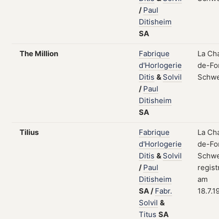
/
Paul
Ditisheim
SA
The Million
Fabrique
La Ch
d'Horlogerie
de-Fo
Ditis
&
Solvil
Schwe
/
Paul
Ditisheim
SA
Tilius
Fabrique
La Ch
d'Horlogerie
de-Fo
Ditis
&
Solvil
Schwe
/
Paul
regist
Ditisheim
am
SA
/
Fabr.
18.7.1
Solvil
&
Titus
SA