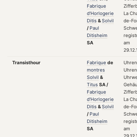
Fabrique
Zifferb
d'Horlogerie
La Ch
Ditis
&
Solvil
de-Fo
/
Paul
Schwe
Ditisheim
regist
SA
am
29.12
Transisthour
Fabrique
de
Uhren
montres
Uhrent
Solvil
&
Uhrwe
Titus
SA
/
Gehäu
Fabrique
Zifferb
d'Horlogerie
La Ch
Ditis
&
Solvil
de-Fo
/
Paul
Schwe
Ditisheim
regist
SA
am
29.12