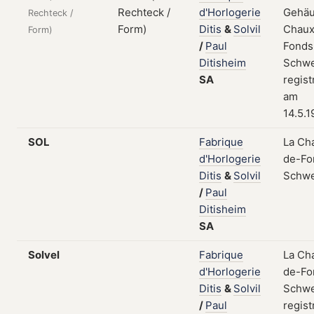
d'Horlogerie
Gehäu
Rechteck /
Ditis
&
Solvil
Chaux
Form)
/
Paul
Fonds
Ditisheim
Schwe
SA
regist
am
14.5.
SOL
Fabrique
La Ch
d'Horlogerie
de-Fo
Ditis
&
Solvil
Schwe
/
Paul
Ditisheim
SA
Solvel
Fabrique
La Ch
d'Horlogerie
de-Fo
Ditis
&
Solvil
Schwe
/
Paul
regist