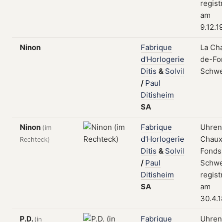
regist
am
9.12.1
Ninon
Fabrique
La Ch
d'Horlogerie
de-Fo
Ditis
&
Solvil
Schwe
/
Paul
Ditisheim
SA
Ninon
Fabrique
Uhren
(im
d'Horlogerie
Chaux
Rechteck)
Ditis
&
Solvil
Fonds
/
Paul
Schwe
Ditisheim
regist
SA
am
30.4.
P.D.
Fabrique
Uhren
(in