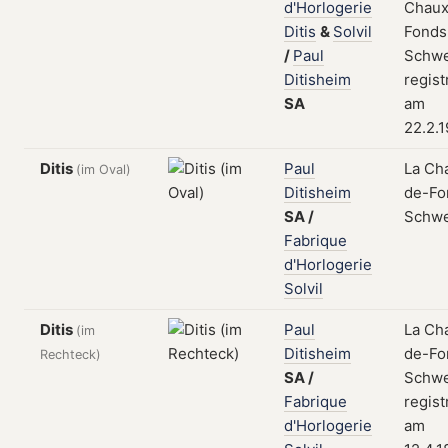
d'Horlogerie
Chaux
Ditis
&
Solvil
Fonds
/
Paul
Schwe
Ditisheim
regist
SA
am
22.2.1
Ditis
Paul
La Ch
(im Oval)
Ditisheim
de-Fo
SA
/
Schwe
Fabrique
d'Horlogerie
Solvil
Ditis
Paul
La Ch
(im
Ditisheim
de-Fo
Rechteck)
SA
/
Schwe
Fabrique
regist
d'Horlogerie
am