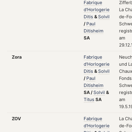
Fabrique
Zifferb
d'Horlogerie
La Ch
Ditis
&
Solvil
de-Fo
/
Paul
Schwe
Ditisheim
regist
SA
am
29.12
Zora
Fabrique
Neuch
d'Horlogerie
und L
Ditis
&
Solvil
Chaux
/
Paul
Fonds
Ditisheim
Schwe
SA
/
Solvil
&
regist
Titus
SA
am
19.5.
ZOV
Fabrique
La Ch
d'Horlogerie
de-Fo