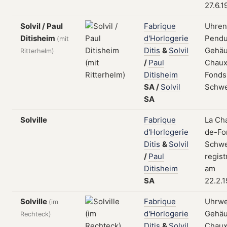
27.6.
Solvil / Paul
Fabrique
Uhren
Ditisheim
d'Horlogerie
Pendu
(mit
Ditis
&
Solvil
Gehäu
Ritterhelm)
/
Paul
Chaux
Ditisheim
Fonds
SA
/
Solvil
Schwe
SA
Solville
Fabrique
La Ch
d'Horlogerie
de-Fo
Ditis
&
Solvil
Schwe
/
Paul
regist
Ditisheim
am
SA
22.2.1
Solville
Fabrique
Uhrwe
(im
d'Horlogerie
Gehäu
Rechteck)
Ditis
&
Solvil
Chaux