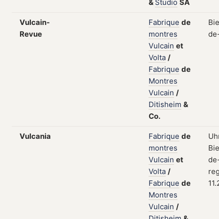
&
Studio
SA
Vulcain-
Fabrique
de
Bi
Revue
montres
de
Vulcain
et
Volta
/
Fabrique
de
Montres
Vulcain
/
Ditisheim
&
Co.
Vulcania
Fabrique
de
Uhr
montres
Bi
Vulcain
et
de
Volta
/
reg
Fabrique
de
11.
Montres
Vulcain
/
Ditisheim
&