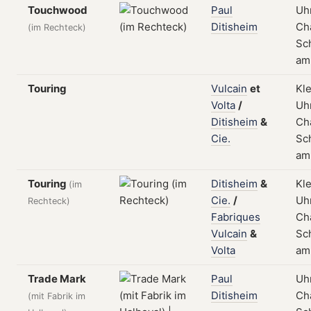
Touchwood
Paul
Uhr
Ditisheim
Ch
(im Rechteck)
Sch
am
Touring
Vulcain
et
Kl
Volta
/
Uhr
Ditisheim
&
Ch
Cie.
Sch
am
Touring
Ditisheim
&
Kl
(im
Cie.
/
Uhr
Rechteck)
Fabriques
Ch
Vulcain
&
Sch
Volta
am 
Trade Mark
Paul
Uhr
Ditisheim
Ch
(mit Fabrik im