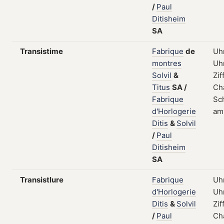
/
Paul
Ditisheim
SA
Transistime
Fabrique
de
Uhr
montres
Uh
Solvil
&
Zif
Titus
SA
/
Ch
Fabrique
Sch
d'Horlogerie
am
Ditis
&
Solvil
/
Paul
Ditisheim
SA
Transistlure
Fabrique
Uhr
d'Horlogerie
Uh
Ditis
&
Solvil
Zif
/
Paul
Ch