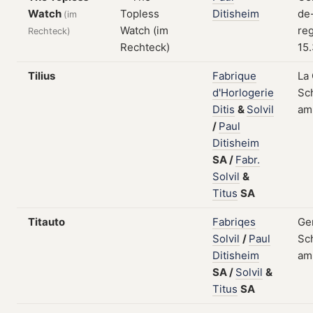
Watch
Ditisheim
de
(im
reg
Rechteck)
15.
Tilius
Fabrique
La
d'Horlogerie
Sch
Ditis
&
Solvil
am
/
Paul
Ditisheim
SA
/
Fabr.
Solvil
&
Titus
SA
Titauto
Fabriqes
Ge
Solvil
/
Paul
Sch
Ditisheim
am 
SA
/
Solvil
&
Titus
SA