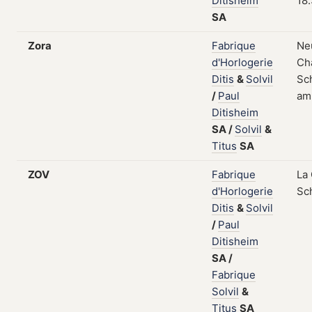
Ditisheim
18
SA
Zora
Fabrique
Ne
d'Horlogerie
Ch
Ditis
&
Solvil
Sch
/
Paul
am
Ditisheim
SA
/
Solvil
&
Titus
SA
ZOV
Fabrique
La
d'Horlogerie
Sc
Ditis
&
Solvil
/
Paul
Ditisheim
SA
/
Fabrique
Solvil
&
Titus
SA