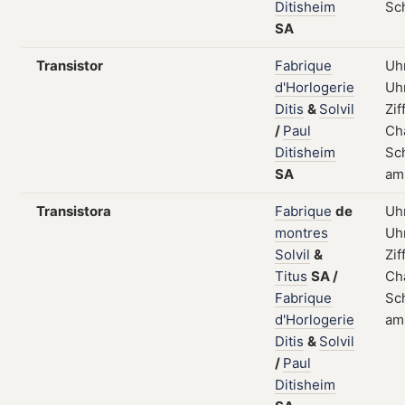
Ditisheim
Sc
SA
Transistor
Fabrique
Uhr
d'Horlogerie
Uh
Ditis
&
Solvil
Zif
/
Paul
Ch
Ditisheim
Sch
SA
am
Transistora
Fabrique
de
Uhr
montres
Uh
Solvil
&
Zif
Titus
SA
/
Ch
Fabrique
Sch
d'Horlogerie
am
Ditis
&
Solvil
/
Paul
Ditisheim