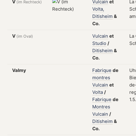
V
Vulcain
et
La
(im Rechteck)
Volta,
Sch
Ditisheim
&
am
Co.
V
Vulcain
et
La
(im Oval)
Studio
/
Sc
Ditisheim
&
Co.
Valmy
Fabrique
de
Uhr
montres
Bi
Vulcain
et
de
Volta
/
reg
Fabrique
de
1.5
Montres
Vulcain
/
Ditisheim
&
Co.