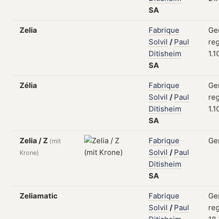
SA
Zelia
Fabrique
Ge
Solvil
/
Paul
reg
Ditisheim
1.1
SA
Zélia
Fabrique
Ge
Solvil
/
Paul
reg
Ditisheim
1.1
SA
Zelia / Z
Fabrique
Ge
(mit
Solvil
/
Paul
Krone)
Ditisheim
SA
Zeliamatic
Fabrique
Ge
Solvil
/
Paul
reg