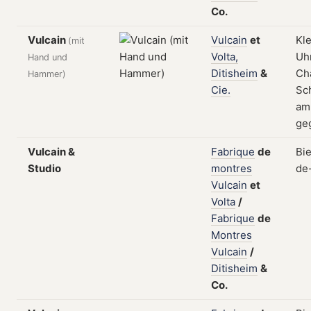
Co.
Vulcain
Vulcain
et
Kl
(mit
Volta,
Uhr
Hand und
Ditisheim
&
Ch
Hammer)
Cie.
Sch
am
ge
Vulcain &
Fabrique
de
Bi
Studio
montres
de
Vulcain
et
Volta
/
Fabrique
de
Montres
Vulcain
/
Ditisheim
&
Co.