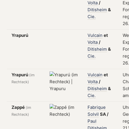
Volta
/
Ex
Ditisheim
&
Fo
Cie.
reg
26.
Yrapurú
Vulcain
et
We
Volta
/
Ex
Ditisheim
&
Fo
Cie.
reg
26.
Yrapurú
Vulcain
et
Uhr
(im
Volta
/
Ch
Rechteck)
Ditisheim
&
Sch
Cie.
am
Zappé
Fabrique
Uh
(im
Solvil
SA
/
Ge
Rechteck)
Paul
reg
Ditisheim
21.