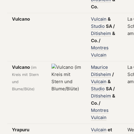
Co.
Vulcano
Vulcain
&
La
Studio
SA
/
Sch
Ditisheim
&
am
Co.
/
Montres
Vulcain
Vulcano
Maurice
La
(im
Ditisheim
/
Sch
Kreis mit Stern
Vulcain
&
am 
und
Studio
SA
/
Blume/Blüte)
Ditisheim
&
Co.
/
Montres
Vulcain
Yrapuru
Vulcain
et
We