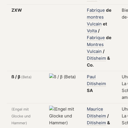
ZXW
Fabrique
de
Bi
montres
de
Vulcain
et
Volta
/
Fabrique
de
Montres
Vulcain
/
Ditisheim
&
Co.
ß / β
Paul
Uh
(Beta)
Ditisheim
La
SA
Sch
am
Maurice
Uh
(Engel mit
Ditisheim
/
La
Glocke und
Ditisheim
&
Sch
Hammer)