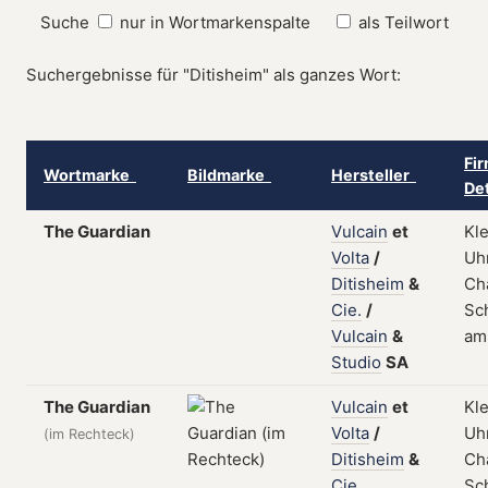
Suche
nur in Wortmarkenspalte
als Teilwort
Suchergebnisse für "Ditisheim" als ganzes Wort:
Fi
Wortmarke
Bildmarke
Hersteller
De
The Guardian
Vulcain
et
Kl
Volta
/
Uhr
Ditisheim
&
Ch
Cie.
/
Sch
Vulcain
&
am
Studio
SA
The Guardian
Vulcain
et
Kl
Volta
/
Uhr
(im Rechteck)
Ditisheim
&
Ch
Cie.,
Sch