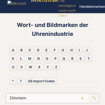
The
horological
Handelsmarken
trade mark
index
Wort- und Bildmarken der
Uhrenindustrie
A
B
C
D
E
F
G
H
I
J
K
L
M
N
O
P
Q
R
S
T
U
V
W
X
Y
Z
*
?
US Import Codes
×
🔍