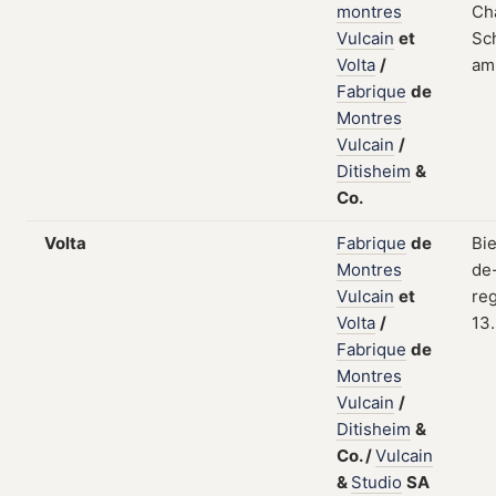
montres
Ch
Vulcain
et
Sch
Volta
/
am
Fabrique
de
Montres
Vulcain
/
Ditisheim
&
Co.
Volta
Fabrique
de
Bi
Montres
de
Vulcain
et
reg
Volta
/
13
Fabrique
de
Montres
Vulcain
/
Ditisheim
&
Co.
/
Vulcain
&
Studio
SA