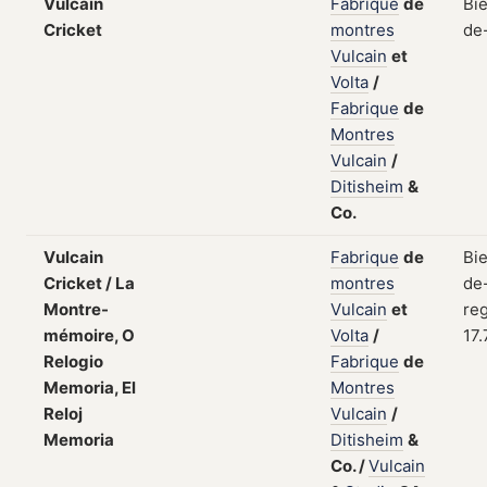
Vulcain
Fabrique
de
Bi
Cricket
montres
de
Vulcain
et
Volta
/
Fabrique
de
Montres
Vulcain
/
Ditisheim
&
Co.
Vulcain
Fabrique
de
Bi
Cricket / La
montres
de
Montre-
Vulcain
et
reg
mémoire, O
Volta
/
17.
Relogio
Fabrique
de
Memoria, El
Montres
Reloj
Vulcain
/
Memoria
Ditisheim
&
Co.
/
Vulcain