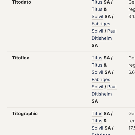
Titodato
Titus
SA
/
Ge
Titus
&
reg
Solvil
SA
/
3.1
Fabriqes
Solvil
/
Paul
Ditisheim
SA
Titoflex
Titus
SA
/
Ge
Titus
&
reg
Solvil
SA
/
6.6
Fabriqes
Solvil
/
Paul
Ditisheim
SA
Titographic
Titus
SA
/
Ge
Titus
&
reg
Solvil
SA
/
17.