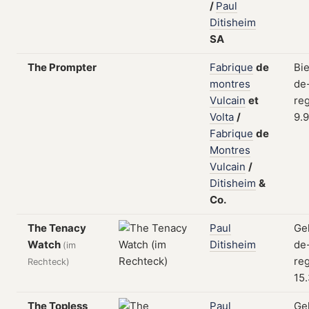
/
Paul
Ditisheim
SA
The Prompter
Fabrique
de
Bi
montres
de
Vulcain
et
reg
Volta
/
9.
Fabrique
de
Montres
Vulcain
/
Ditisheim
&
Co.
The Tenacy
Paul
Ge
Watch
Ditisheim
de
(im
reg
Rechteck)
15.
The Topless
Paul
Ge