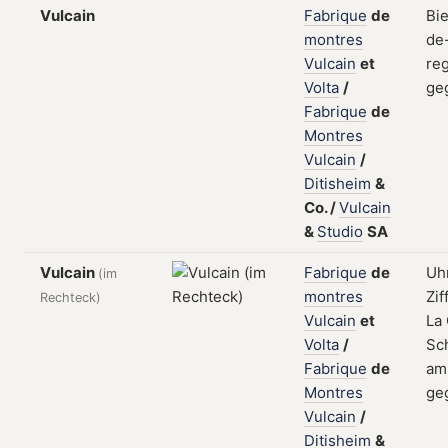
Vulcain
Fabrique
de
Bi
montres
de
Vulcain
et
reg
Volta
/
ge
Fabrique
de
Montres
Vulcain
/
Ditisheim
&
Co.
/
Vulcain
&
Studio
SA
Vulcain
Fabrique
de
Uh
(im
montres
Zif
Rechteck)
Vulcain
et
La
Volta
/
Sch
Fabrique
de
am
Montres
ge
Vulcain
/
Ditisheim
&