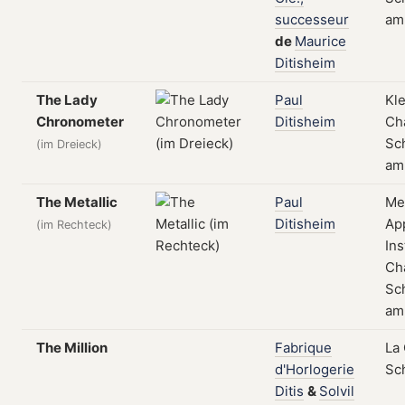
successeur
am
de
Maurice
Ditisheim
The Lady
Paul
Kle
Chronometer
Ditisheim
Ch
Sch
(im Dreieck)
am
The Metallic
Paul
Met
Ditisheim
Ap
(im Rechteck)
Ins
Ch
Sch
am
The Million
Fabrique
La
d'Horlogerie
Sc
Ditis
&
Solvil