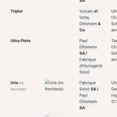
SA
Triplor
Vulcain
et
Uhr
Volta,
Ch
Ditisheim
&
Sch
Co.
am
Ultra Plate
Paul
Ta
Ditisheim
Ch
SA
/
Sch
Fabrique
am 
d'Horlogerie
Solvil
Uria
Fabrique
Uh
(im
Solvil
SA
/
Ge
Rechteck)
Paul
reg
Ditisheim
21.
SA