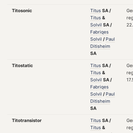
Titosonic
Titus
SA
/
Ge
Titus
&
reg
Solvil
SA
/
22
Fabriqes
Solvil
/
Paul
Ditisheim
SA
Titostatic
Titus
SA
/
Ge
Titus
&
reg
Solvil
SA
/
17.
Fabriqes
Solvil
/
Paul
Ditisheim
SA
Titotransistor
Titus
SA
/
Ge
Titus
&
reg