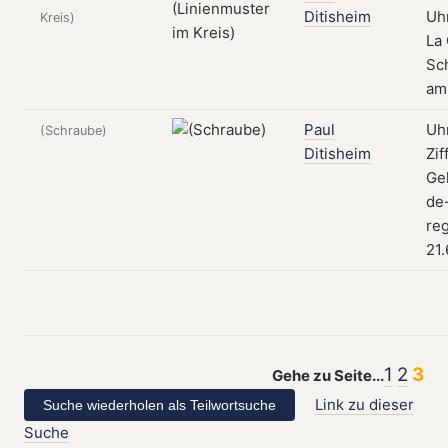
Ditisheim
Uh
Kreis)
La
Sch
am
Paul
Uh
(Schraube)
Ditisheim
Zif
Ge
de
reg
21.
1
2
3
Gehe zu Seite...
Link zu dieser
Suche