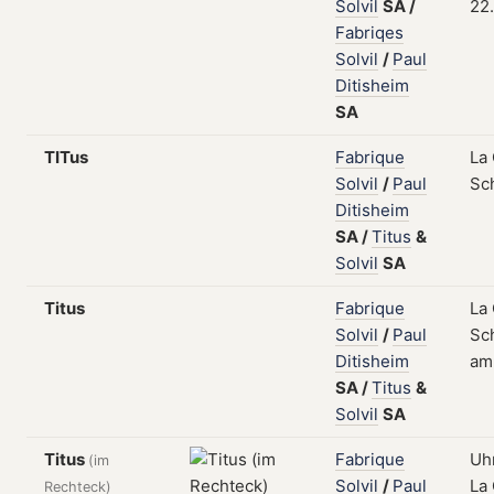
Solvil
SA
/
22
Fabriqes
Solvil
/
Paul
Ditisheim
SA
TITus
Fabrique
La
Solvil
/
Paul
Sc
Ditisheim
SA
/
Titus
&
Solvil
SA
Titus
Fabrique
La
Solvil
/
Paul
Sch
Ditisheim
am
SA
/
Titus
&
Solvil
SA
Titus
Fabrique
Uh
(im
Solvil
/
Paul
La
Rechteck)