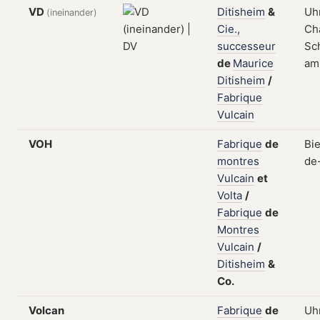
VD
Ditisheim
&
Uhr
(ineinander)
Cie.,
Ch
successeur
Sch
de
Maurice
am 
Ditisheim
/
Fabrique
Vulcain
VOH
Fabrique
de
Bi
montres
de
Vulcain
et
Volta
/
Fabrique
de
Montres
Vulcain
/
Ditisheim
&
Co.
Volcan
Fabrique
de
Uhr