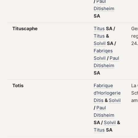
/
Paul
Ditisheim
SA
Tituscaphe
Titus
SA
/
Ge
Titus
&
reg
Solvil
SA
/
24
Fabriqes
Solvil
/
Paul
Ditisheim
SA
Totis
Fabrique
La
d'Horlogerie
Sch
Ditis
&
Solvil
am
/
Paul
Ditisheim
SA
/
Solvil
&
Titus
SA