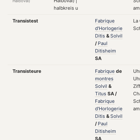
Sch
Halboval)
am
Transistest
Fabrique
La
d'Horlogerie
Sc
Ditis
&
Solvil
/
Paul
Ditisheim
SA
Transisteure
Fabrique
de
Uhr
montres
Uh
Solvil
&
Zif
Titus
SA
/
Ch
Fabrique
Sch
d'Horlogerie
am
Ditis
&
Solvil
/
Paul
Ditisheim
SA