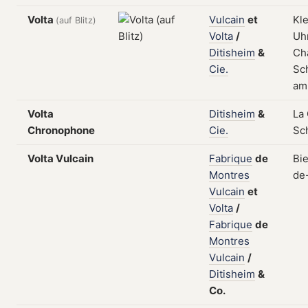
Volta
Vulcain
et
Kl
(auf Blitz)
Volta
/
Uhr
Ditisheim
&
Ch
Cie.
Sch
am
Volta
Ditisheim
&
La
Chronophone
Cie.
Sc
Volta Vulcain
Fabrique
de
Bi
Montres
de
Vulcain
et
Volta
/
Fabrique
de
Montres
Vulcain
/
Ditisheim
&
Co.