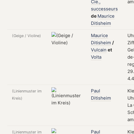
Cie.,
am
successeurs
de
Maurice
Ditisheim
Maurice
Uh
(Geige / Violine)
Ditisheim
/
Zif
Vulcain
et
Ge
Volta
de
reg
29
4.
Paul
Kl
(Linienmuster im
Ditisheim
Uh
Kreis)
La
Sch
am
Paul
Kl
(Linienmuster im