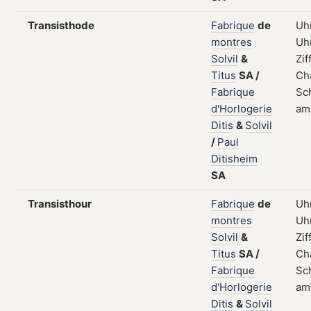
Transisthode
Fabrique
de
Uhr
montres
Uh
Solvil
&
Zif
Titus
SA
/
Ch
Fabrique
Sch
d'Horlogerie
am
Ditis
&
Solvil
/
Paul
Ditisheim
SA
Transisthour
Fabrique
de
Uhr
montres
Uh
Solvil
&
Zif
Titus
SA
/
Ch
Fabrique
Sch
d'Horlogerie
am
Ditis
&
Solvil