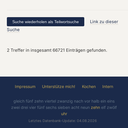
Link zu dieser
Suche
2 Treffer in insgesamt 66721 Einträgen gefunden.
Impressum
Unterstütze mich!
Kochen
Intern
gleich
fünf
zehn
viertel
zwanzig
nach
vor
halb
ein
eins
zwei
drei
vier
fünf
sechs
sieben
acht
neun
zehn
elf
zwölf
uhr
Letztes Datenbank-Update: 04.08.2026