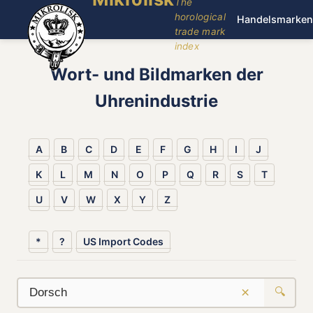
The
horological
Handelsmarken
trade mark
index
Wort- und Bildmarken der
Uhrenindustrie
A
B
C
D
E
F
G
H
I
J
K
L
M
N
O
P
Q
R
S
T
U
V
W
X
Y
Z
*
?
US Import Codes
×
🔍