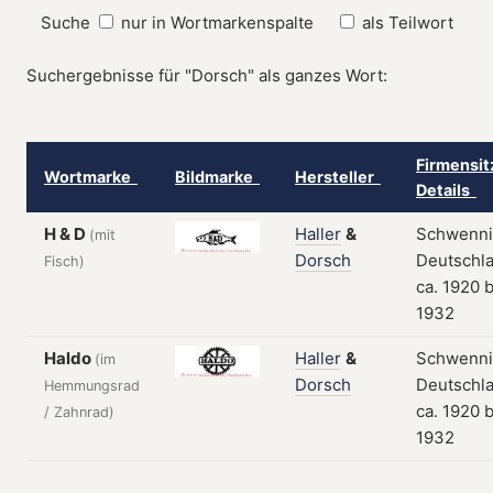
Suche
nur in Wortmarkenspalte
als Teilwort
Suchergebnisse für "Dorsch" als ganzes Wort:
Firmensit
Wortmarke
Bildmarke
Hersteller
Details
H & D
Haller
&
Schwenni
(mit
Dorsch
Deutschla
Fisch)
ca. 1920 b
1932
Haldo
Haller
&
Schwenni
(im
Dorsch
Deutschla
Hemmungsrad
ca. 1920 b
/ Zahnrad)
1932