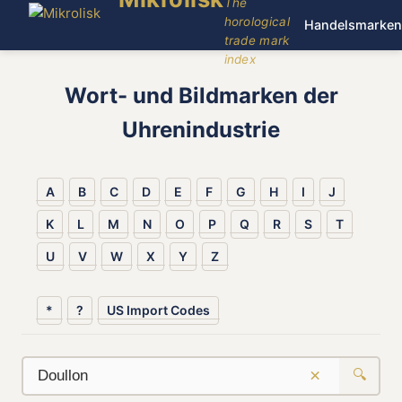
The
horological
Handelsmarken
trade mark
index
Wort- und Bildmarken der
Uhrenindustrie
A
B
C
D
E
F
G
H
I
J
K
L
M
N
O
P
Q
R
S
T
U
V
W
X
Y
Z
*
?
US Import Codes
×
🔍