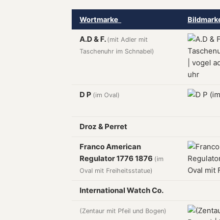
Wortmarke
Bildmar
A.D & F.
(mit Adler mit
Taschenuhr im Schnabel)
D P
(im Oval)
Droz & Perret
Franco American
Regulator 1776 1876
(im
Oval mit Freiheitsstatue)
International Watch Co.
(Zentaur mit Pfeil und Bogen)