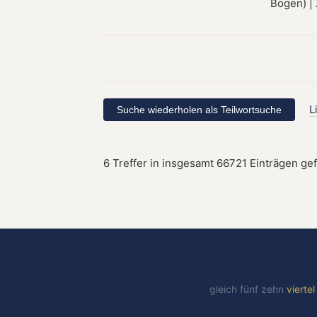
L
6 Treffer in insgesamt 66721 Einträgen ge
gleich
fünf
zehn
vierte