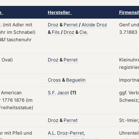
ke
Hersteller
Firmensi
Droz
&
Perret
/
Alcide
Droz
Genf und 
&
Fils
/
Droz
&
Cie.
3.7.1883
Droz
&
Perret
Kleinuhre
registrie
Cross
&
Beguelin
Importn
S.F.
Jacot
(?)
ggf. Verb
Schweiz;
Droz
&
Perret
St.-Imie
A.L.
Droz-Perret,
Uhrentei