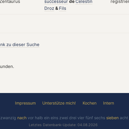
successeur
de
Celestin
registrie
Droz
&
Fils
ink zu dieser Suche
funden.
Impressum
Unterstütze mich!
Kochen
Intern
l
zwanzig
nach
vor
halb
ein
eins
zwei
drei
vier
fünf
sechs
sieben
ach
Letztes Datenbank-Update: 04.08.2026