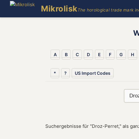
Mikrolisk
The horological trade mark i
W
A
B
C
D
E
F
G
H
*
?
US Import Codes
Suchergebnisse für "Droz-Perret," als gan