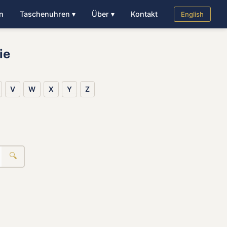
n
Taschenuhren ▾
Über ▾
Kontakt
English
ie
V
W
X
Y
Z
🔍