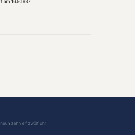
rt am 16.9.1887
t
neun
zehn
elf
zwölf
uhr