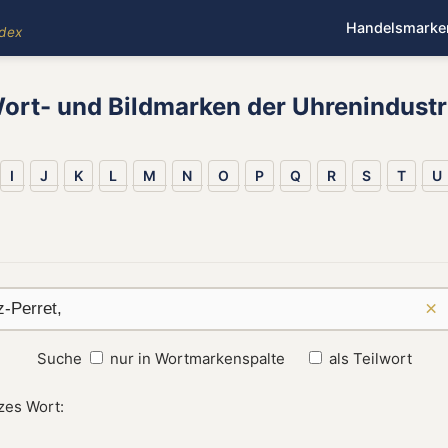
Handelsmarke
ndex
ort- und Bildmarken der Uhrenindustr
I
J
K
L
M
N
O
P
Q
R
S
T
U
×
Suche
nur in Wortmarkenspalte
als Teilwort
zes Wort: