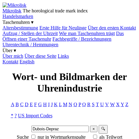
Mikrolisk
The horological trade mark index
Handelsmarken
Taschenuhren ▾
Altersbestimmung
Erste Hilfe für Neulinge
Über den ersten Kontakt
Aufzug / Stellen der Uhrzeit
Wie man Taschenuhren trägt
Das
Öffnen einer Taschenuhr
Fachbegriffe / Bezeichnungen
Uhrentechnik / Hemmungen
Über ▾
Über mich
Über diese Seite
Links
Kontakt
English
Wort- und Bildmarken der
Uhrenindustrie
A
B
C
D
E
F
G
H
I
J
K
L
M
N
O
P
Q
R
S
T
U
V
W
X
Y
Z
*
?
US Import Codes
×
🔍
Suche
nur in Wortmarkenspalte
als Teilwort