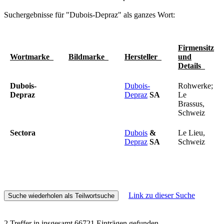
Suchergebnisse für "Dubois-Depraz" als ganzes Wort:
Firmensitz
Wortmarke
Bildmarke
Hersteller
und
Details
Dubois-
Dubois-
Rohwerke;
Depraz
Depraz
SA
Le
Brassus,
Schweiz
Sectora
Dubois
&
Le Lieu,
Depraz
SA
Schweiz
Link zu dieser Suche
2 Treffer in insgesamt 66721 Einträgen gefunden.