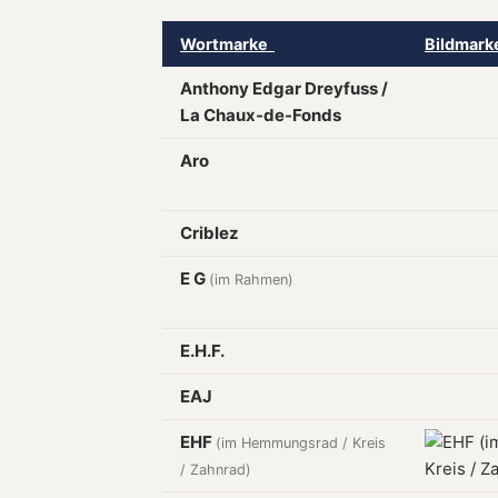
Wortmarke
Bildmar
Anthony Edgar Dreyfuss /
La Chaux-de-Fonds
Aro
Criblez
E G
(im Rahmen)
E.H.F.
EAJ
EHF
(im Hemmungsrad / Kreis
/ Zahnrad)