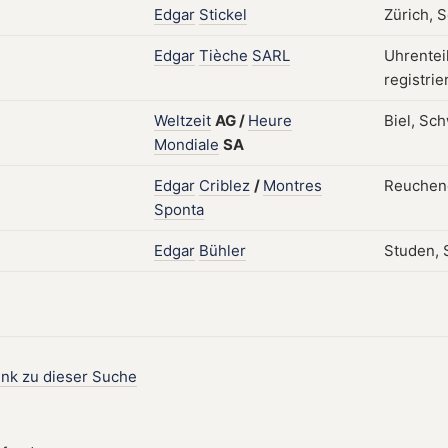
Edgar
Stickel
Zürich, 
Edgar
Tièche
SARL
Uhrentei
registrie
Weltzeit
AG
/
Heure
Biel, Sch
Mondiale
SA
Edgar
Criblez
/
Montres
Reuchene
Sponta
Edgar
Bühler
Studen, S
ink zu dieser Suche