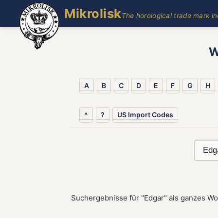
Mikrolisk
The horological trade mark i
W
A
B
C
D
E
F
G
H
*
?
US Import Codes
Suchergebnisse für "Edgar" als ganzes Wo