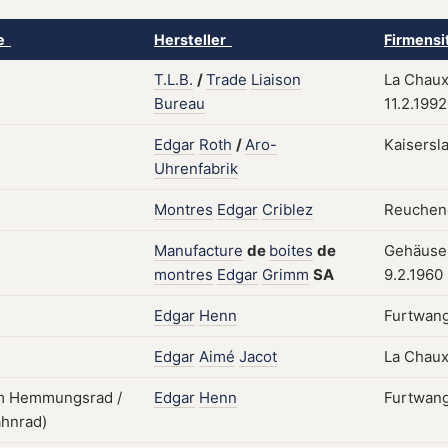
ke
Hersteller
Firmensi
T.L.B.
/
Trade
Liaison
La Chaux
Bureau
11.2.1992
Edgar
Roth
/
Aro-
Kaisersl
Uhrenfabrik
Montres
Edgar
Criblez
Reuchene
Manufacture
de
boites
de
Gehäuse;
montres
Edgar
Grimm
SA
9.2.1960
Edgar
Henn
Furtwang
Edgar
Aimé
Jacot
La Chaux
Edgar
Henn
Furtwang