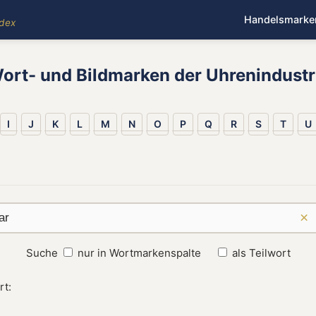
Handelsmarke
ndex
ort- und Bildmarken der Uhrenindustr
I
J
K
L
M
N
O
P
Q
R
S
T
U
×
Suche
nur in Wortmarkenspalte
als Teilwort
rt: