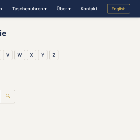
n
Taschenuhren ▾
Über ▾
Kontakt
English
ie
V
W
X
Y
Z
🔍