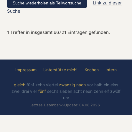
Link zu dieser
Suche
1 Treffer in insgesamt 66721 Einträgen gefunden.
Impressum
Unterstütze mich!
Kochen
Intern
gleich
fünf
zehn
viertel
zwanzig
nach
vor
halb
ein
eins
zwei
drei
vier
fünf
sechs
sieben
acht
neun
zehn
elf
zwölf
uhr
Letztes Datenbank-Update: 04.08.2026