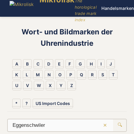
The
horological
Handelsmarken
trade mark
index
Wort- und Bildmarken der
Uhrenindustrie
A
B
C
D
E
F
G
H
I
J
K
L
M
N
O
P
Q
R
S
T
U
V
W
X
Y
Z
*
?
US Import Codes
×
🔍