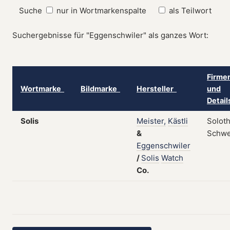
Suche
nur in Wortmarkenspalte
als Teilwort
Suchergebnisse für "Eggenschwiler" als ganzes Wort:
Firmen
Wortmarke
Bildmarke
Hersteller
und
Detai
Solis
Meister,
Kästli
Soloth
&
Schwe
Eggenschwiler
/
Solis
Watch
Co.