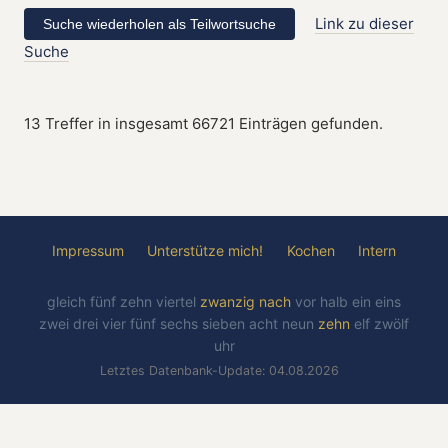
Link zu dieser
Suche
13 Treffer in insgesamt 66721 Einträgen gefunden.
Impressum
Unterstütze mich!
Kochen
Intern
gleich
fünf
zehn
viertel
zwanzig
nach
vor
halb
ein
eins
zwei
drei
vier
fünf
sechs
sieben
acht
neun
zehn
elf
zwölf
uhr
Letztes Datenbank-Update: 04.08.2026