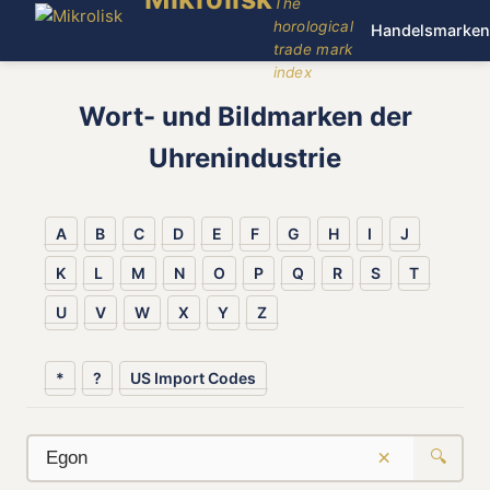
The
horological
Handelsmarken
trade mark
index
Wort- und Bildmarken der
Uhrenindustrie
A
B
C
D
E
F
G
H
I
J
K
L
M
N
O
P
Q
R
S
T
U
V
W
X
Y
Z
*
?
US Import Codes
×
🔍