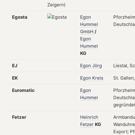
Egosta
Egon
Pforzheim
Hummel
Deutschl
GmbH
/
Egon
Hummel
KG
EJ
Egon
Jörg
Liestal, S
EK
Egon
Kreis
St. Gallen
Euromatic
Egon
Pforzheim
Hummel
Deutschla
gegründe
Fetzer
Heinrich
Armbandu
Fetzer
KG
Wanduhren
Export; P