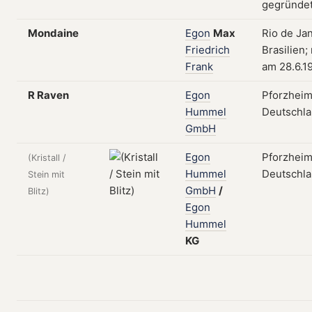
gegründe
Mondaine
Egon
Max
Rio de Jan
Friedrich
Brasilien; 
Frank
am 28.6.1
R Raven
Egon
Pforzheim
Hummel
Deutschl
GmbH
Egon
Pforzheim
(Kristall /
Hummel
Deutschl
Stein mit
GmbH
/
Blitz)
Egon
Hummel
KG