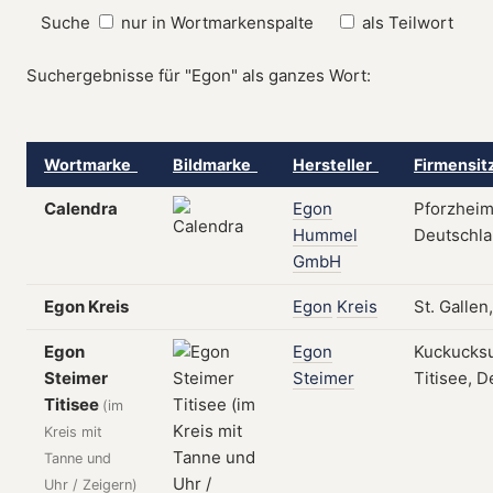
Suche
nur in Wortmarkenspalte
als Teilwort
Suchergebnisse für "Egon" als ganzes Wort:
Wortmarke
Bildmarke
Hersteller
Firmensit
Calendra
Egon
Pforzheim
Hummel
Deutschl
GmbH
Egon Kreis
Egon
Kreis
St. Gallen
Egon
Egon
Kuckucks
Steimer
Steimer
Titisee, 
Titisee
(im
Kreis mit
Tanne und
Uhr / Zeigern)