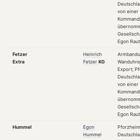
Deutschla
von einer
Kommandit
übernomm
Gesellsch
Egon Rau
Fetzer
Heinrich
Armbandu
Extra
Fetzer
KG
Wanduhren
Export; P
Deutschla
von einer
Kommandit
übernomm
Gesellsch
Egon Rau
Hummel
Egon
Pforzheim
Hummel
Deutschla