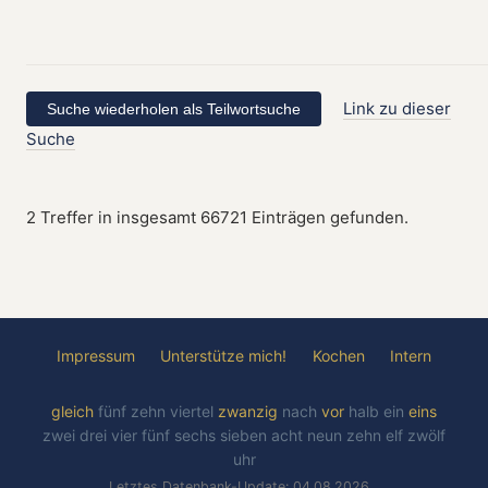
Link zu dieser
Suche
2 Treffer in insgesamt 66721 Einträgen gefunden.
Impressum
Unterstütze mich!
Kochen
Intern
gleich
fünf
zehn
viertel
zwanzig
nach
vor
halb
ein
eins
zwei
drei
vier
fünf
sechs
sieben
acht
neun
zehn
elf
zwölf
uhr
Letztes Datenbank-Update: 04.08.2026