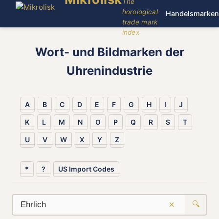
The
horological
Handelsmarken
trade mark
index
Wort- und Bildmarken der
Uhrenindustrie
A
B
C
D
E
F
G
H
I
J
K
L
M
N
O
P
Q
R
S
T
U
V
W
X
Y
Z
*
?
US Import Codes
×
🔍