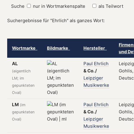
Suche
nur in Wortmarkenspalte
als Teilwort
Suchergebnisse für "Ehrlich" als ganzes Wort:
Firmen
Wortmarke
Bildmarke
Hersteller
und De
AL
Paul
Ehrlich
Leipzig
&
Co.
/
Gohlis,
(eigentlich
Leipziger
Deutsc
LM; im
Musikwerke
gepunkteten
Oval)
LM
Paul
Ehrlich
Leipzig
(im
&
Co.
/
Gohlis,
gepunkteten
Leipziger
Deutsc
Oval)
Musikwerke