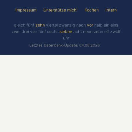
Impressum
Unterstütze mich!
Kochen
Intern
gleich
fünf
zehn
viertel
zwanzig
nach
vor
halb
ein
eins
zwei
drei
vier
fünf
sechs
sieben
acht
neun
zehn
elf
zwölf
uhr
Letztes Datenbank-Update: 04.08.2026