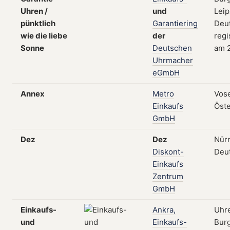
Uhren /
und
Leip
pünktlich
Garantiering
Deut
wie die liebe
der
regi
Sonne
Deutschen
am 2
Uhrmacher
eGmbH
Annex
Metro
Vose
Einkaufs
Öste
GmbH
Dez
Dez
Nür
Diskont-
Deu
Einkaufs
Zentrum
GmbH
Einkaufs-
Ankra,
Uhr
und
Einkaufs-
Burg