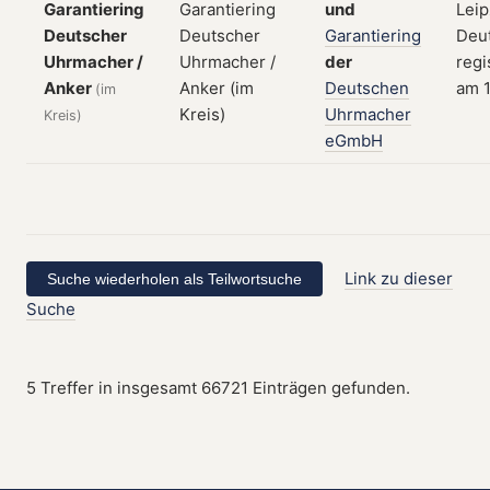
Garantiering
und
Leip
Deutscher
Garantiering
Deut
Uhrmacher /
der
regi
Anker
Deutschen
am 1
(im
Uhrmacher
Kreis)
eGmbH
Link zu dieser
Suche
5 Treffer in insgesamt 66721 Einträgen gefunden.