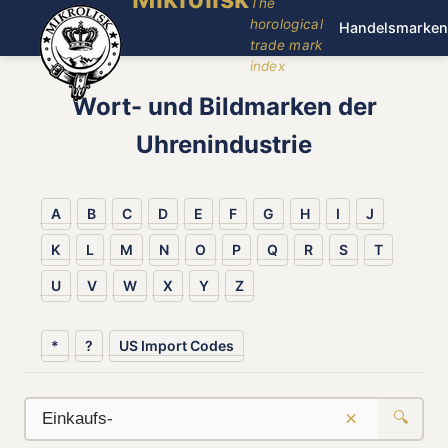
The
horological
Handelsmarken
trade mark
index
Wort- und Bildmarken der
Uhrenindustrie
A
B
C
D
E
F
G
H
I
J
K
L
M
N
O
P
Q
R
S
T
U
V
W
X
Y
Z
*
?
US Import Codes
×
🔍