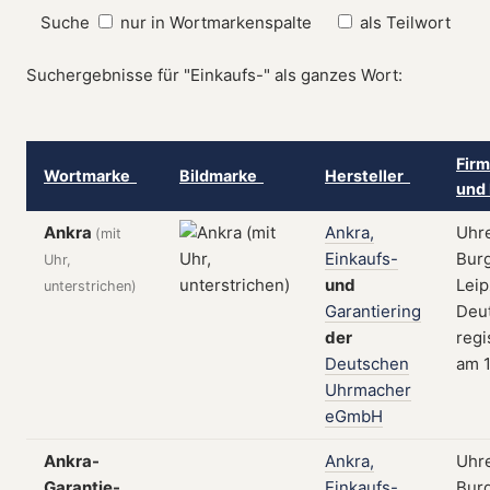
Suche
nur in Wortmarkenspalte
als Teilwort
Suchergebnisse für "Einkaufs-" als ganzes Wort:
Firm
Wortmarke
Bildmarke
Hersteller
und 
Ankra
Ankra,
Uhr
(mit
Einkaufs-
Burg
Uhr,
und
Leip
unterstrichen)
Garantiering
Deut
der
regi
Deutschen
am 1
Uhrmacher
eGmbH
Ankra-
Ankra,
Uhr
Garantie-
Einkaufs-
Burg