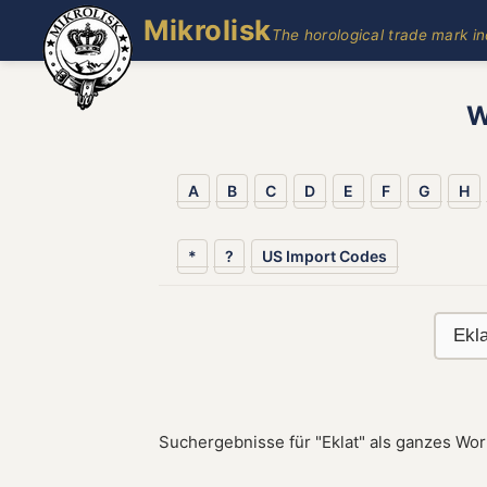
Mikrolisk
The horological trade mark i
W
A
B
C
D
E
F
G
H
*
?
US Import Codes
Suchergebnisse für "Eklat" als ganzes Wor