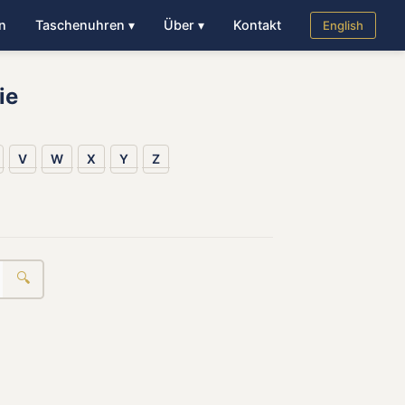
n
Taschenuhren ▾
Über ▾
Kontakt
English
ie
V
W
X
Y
Z
🔍