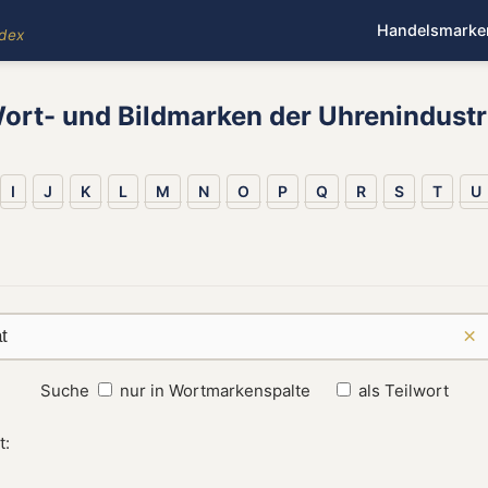
Handelsmarke
ndex
ort- und Bildmarken der Uhrenindustr
I
J
K
L
M
N
O
P
Q
R
S
T
U
×
Suche
nur in Wortmarkenspalte
als Teilwort
t: