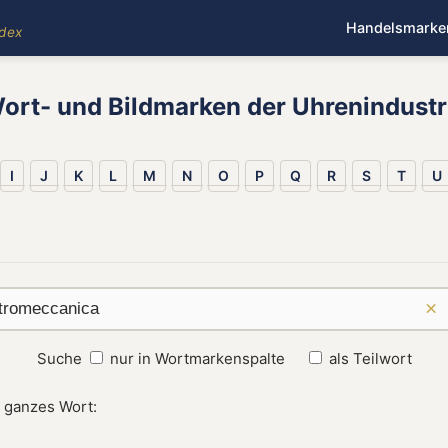
Handelsmarke
ndex
ort- und Bildmarken der Uhrenindustr
I
J
K
L
M
N
O
P
Q
R
S
T
U
×
Suche
nur in Wortmarkenspalte
als Teilwort
s ganzes Wort: