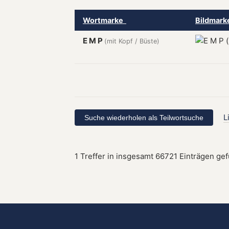
Wortmarke
Bildmar
E M P
(mit Kopf / Büste)
L
1 Treffer in insgesamt 66721 Einträgen ge