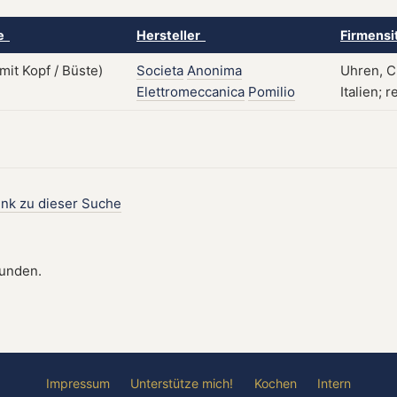
ke
Hersteller
Firmensi
Societa
Anonima
Uhren, C
Elettromeccanica
Pomilio
Italien; 
ink zu dieser Suche
funden.
Impressum
Unterstütze mich!
Kochen
Intern