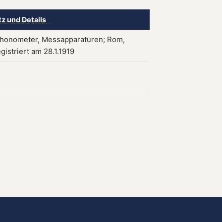
tz und Details
honometer, Messapparaturen; Rom,
registriert am 28.1.1919