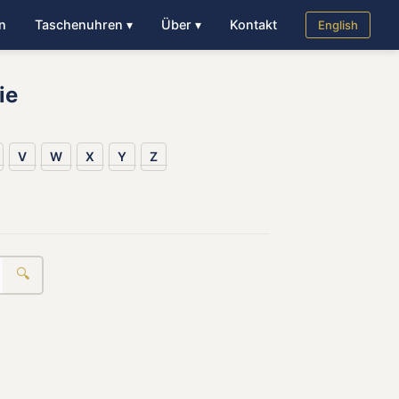
n
Taschenuhren ▾
Über ▾
Kontakt
English
ie
V
W
X
Y
Z
🔍