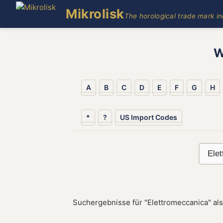
Mikrolisk
The horological trade mark i
W
A
B
C
D
E
F
G
H
*
?
US Import Codes
Suchergebnisse für "Elettromeccanica" al