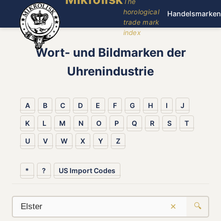
The
horological
Handelsmarken
trade mark
index
Wort- und Bildmarken der
Uhrenindustrie
A
B
C
D
E
F
G
H
I
J
K
L
M
N
O
P
Q
R
S
T
U
V
W
X
Y
Z
*
?
US Import Codes
×
🔍