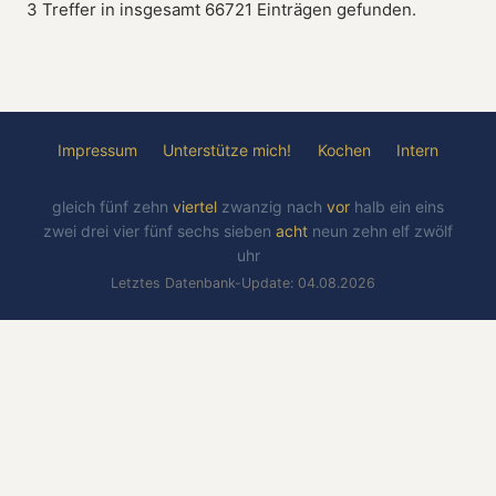
3 Treffer in insgesamt 66721 Einträgen gefunden.
Impressum
Unterstütze mich!
Kochen
Intern
gleich
fünf
zehn
viertel
zwanzig
nach
vor
halb
ein
eins
zwei
drei
vier
fünf
sechs
sieben
acht
neun
zehn
elf
zwölf
uhr
Letztes Datenbank-Update: 04.08.2026