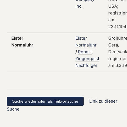
Inc.
USA;
registrier
am
23.11.194
Elster
Elster
Großuhre
Normaluhr
Normaluhr
Gera,
/
Robert
Deutschl
Ziegengeist
registrier
Nachfolger
am 6.3.1
Link zu dieser
Suche