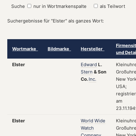
Suche
nur in Wortmarkenspalte
als Teilwort
Suchergebnisse für "Elster" als ganzes Wort:
Firmensi
Wortmarke
Bildmarke
Hersteller
und Deta
Elster
Edward
L.
Kleinuhr
Stern
&
Son
Großuhre
Co.
Inc.
New York
USA;
registrier
am
23.11.194
Elster
World
Wide
Kleinuhr
Watch
Großuhre
Company
New York