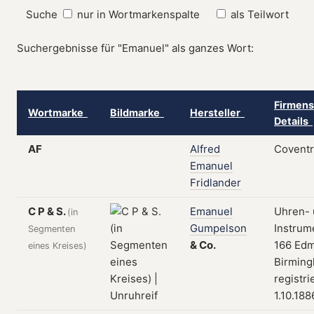
Suche
nur in Wortmarkenspalte
als Teilwort
Suchergebnisse für "Emanuel" als ganzes Wort:
Firmens
Wortmarke
Bildmarke
Hersteller
Details
AF
Alfred
Coventr
Emanuel
Fridlander
C P & S.
Emanuel
Uhren-
(in
Gumpelson
Instrum
Segmenten
&
Co.
166 Edm
eines Kreises)
Birming
registri
1.10.188