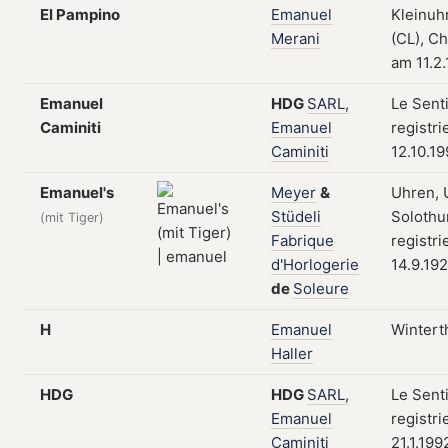
El Pampino
Emanuel
Kleinuh
Merani
(CL), Ch
am 11.2
Emanuel
HDG
SARL,
Le Sent
Caminiti
Emanuel
registri
Caminiti
12.10.1
Emanuel's
Meyer
&
Uhren, 
Stüdeli
Solothu
(mit Tiger)
Fabrique
registri
d'Horlogerie
14.9.19
de
Soleure
H
Emanuel
Wintert
Haller
HDG
HDG
SARL,
Le Sent
Emanuel
registri
Caminiti
21.1.199