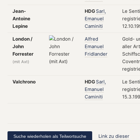
Jean-
HDG
Sarl,
Le Sent
Antoine
Emanuel
registri
Lepine
Caminiti
12.10.1
London /
Alfred
Gold- u
John
Emanuel
aller Ar
Forrester
Fridlander
Schiffs
Coventr
(mit Axt)
registri
Valchrono
HDG
Sarl,
Le Sent
Emanuel
registri
Caminiti
15.3.19
Link zu dieser