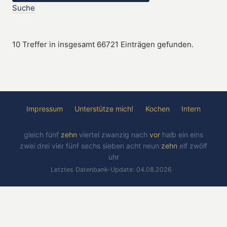
Suche
10 Treffer in insgesamt 66721 Einträgen gefunden.
Impressum
Unterstütze mich!
Kochen
Intern
gleich
fünf
zehn
viertel
zwanzig
nach
vor
halb
ein
eins
zwei
drei
vier
fünf
sechs
sieben
acht
neun
zehn
elf
zwölf
uhr
Letztes Datenbank-Update: 04.08.2026