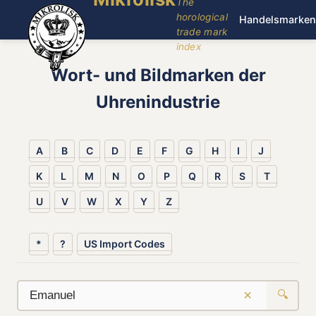
The
horological
Handelsmarken
trade mark
index
Wort- und Bildmarken der
Uhrenindustrie
A
B
C
D
E
F
G
H
I
J
K
L
M
N
O
P
Q
R
S
T
U
V
W
X
Y
Z
*
?
US Import Codes
×
🔍