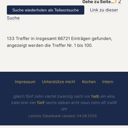
1
2
Gehe zu Seite...
Link zu dieser
Suche
133 Treffer in insgesamt 66721 Einträgen gefunden,
angezeigt werden die Treffer Nr. 1 bis 100.
Impressum
Unterstütze mich!
Kochen
Intern
gleich
fünf
zehn
viertel
zwanzig
nach
vor
halb
ein
eins
zwei
drei
vier
fünf
sechs
sieben
acht
neun
zehn
elf
zwölf
uhr
Letztes Datenbank-Update: 04.08.2026