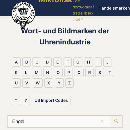
The
horological
Handelsmarken
trade mark
index
Wort- und Bildmarken der
Uhrenindustrie
A
B
C
D
E
F
G
H
I
J
K
L
M
N
O
P
Q
R
S
T
U
V
W
X
Y
Z
*
?
US Import Codes
×
🔍