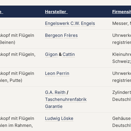
ke
Hersteller
Firmensi
Engelswerk
C.W.
Engels
Messer, 
Bergeon
Frères
Uhrwerke
registrie
Gigon
&
Cattin
Kleinuhr
Schweiz; 
Leon
Perrin
Uhrwerke
registrie
G.A.
Reith
/
Zylinder
Taschenuhrenfabrik
Deutschl
Garantie
Ludwig
Löske
Gehäuse,
Deutsch