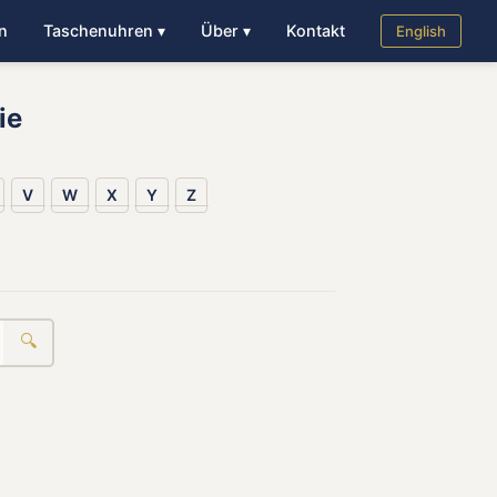
n
Taschenuhren ▾
Über ▾
Kontakt
English
ie
V
W
X
Y
Z
🔍