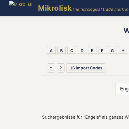
Mikrolisk
The horological trade mark i
W
A
B
C
D
E
F
G
H
*
?
US Import Codes
Suchergebnisse für "Engels" als ganzes W