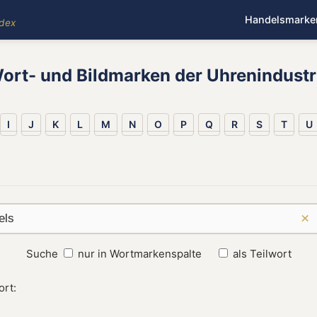
Handelsmarke
ndex
ort- und Bildmarken der Uhrenindustr
I
J
K
L
M
N
O
P
Q
R
S
T
U
×
Suche
nur in Wortmarkenspalte
als Teilwort
ort: