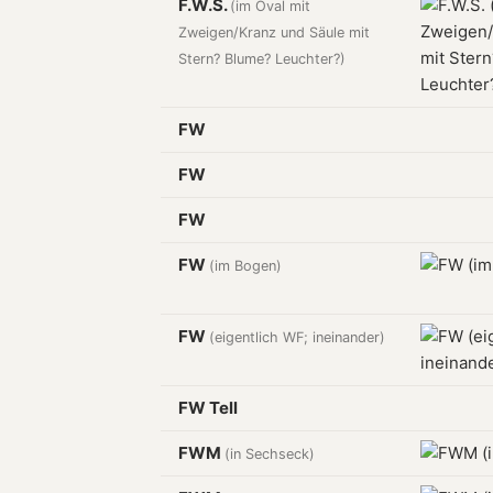
F.W.S.
(im Oval mit
Zweigen/Kranz und Säule mit
Stern? Blume? Leuchter?)
FW
FW
FW
FW
(im Bogen)
FW
(eigentlich WF; ineinander)
FW Tell
FWM
(in Sechseck)