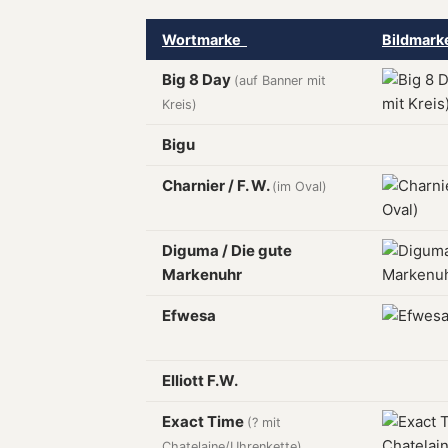
Wortmarke
Bildmar
Big 8 Day
(auf Banner mit
Kreis)
Bigu
Charnier / F. W.
(im Oval)
Diguma / Die gute
Markenuhr
Efwesa
Elliott F.W.
Exact Time
(? mit
Chatelaine/Uhrenkette)