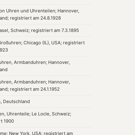
on Uhren und Uhrenteilen; Hannover,
and; registriert am 24.8.1928
sel, Schweiz; registriert am 7.3.1895
roßuhren; Chicago (IL), USA; registriert
1923
hren, Armbanduhren; Hannover,
land
hren, Armbanduhren; Hannover,
nd; registriert am 24.1.1952
, Deutschland
en, Uhrenteile; Le Locle, Schweiz;
rt 1900
me; New York, USA; registriert am