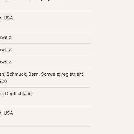
k, USA
hweiz
hweiz
hweiz
en, Schmuck; Bern, Schweiz; registriert
1926
m, Deutschland
k, USA