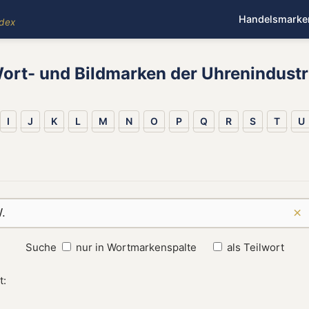
Handelsmarke
ndex
ort- und Bildmarken der Uhrenindustr
I
J
K
L
M
N
O
P
Q
R
S
T
U
×
Suche
nur in Wortmarkenspalte
als Teilwort
t: