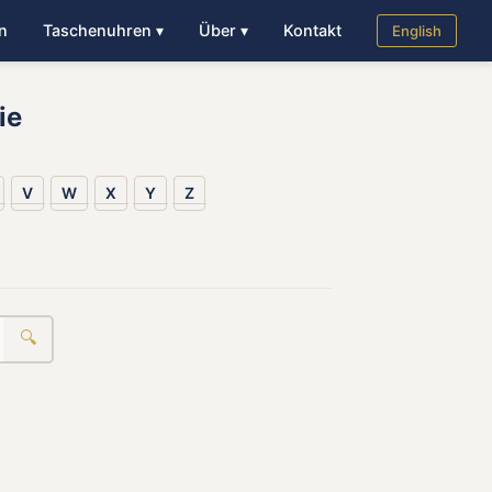
n
Taschenuhren ▾
Über ▾
Kontakt
English
ie
V
W
X
Y
Z
🔍