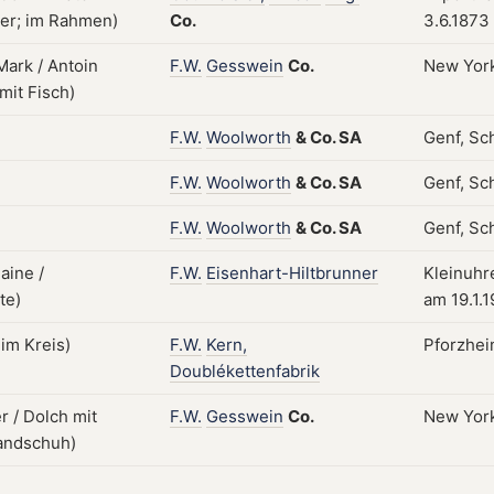
Co.
3.6.1873
F.W.
Gesswein
Co.
New Yor
F.W.
Woolworth
&
Co.
SA
Genf, Sc
F.W.
Woolworth
&
Co.
SA
Genf, Sc
F.W.
Woolworth
&
Co.
SA
Genf, Sc
F.W.
Eisenhart-Hiltbrunner
Kleinuhr
am 19.1.
F.W.
Kern,
Pforzhei
Doublékettenfabrik
F.W.
Gesswein
Co.
New Yor