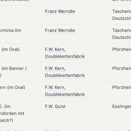
Franz
Werndle
Taschenu
Deutsch
Franz
Werndle
Taschenu
Deutsch
F.W.
Kern,
Pforzhei
Doublékettenfabrik
F.W.
Kern,
Pforzhei
Doublékettenfabrik
F.W.
Kern,
Pforzhei
Doublékettenfabrik
F.W.
Quist
Esslinge