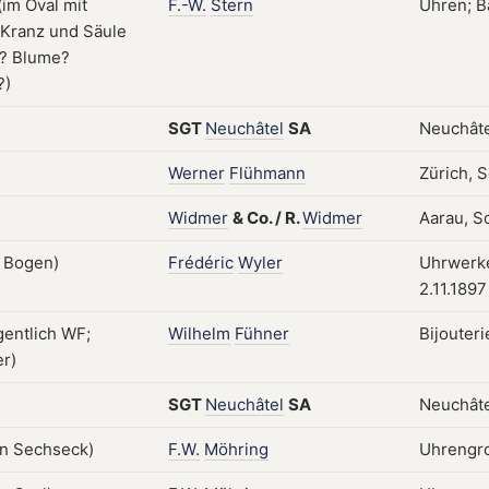
F.-W.
Stern
Uhren; Ba
SGT
Neuchâtel
SA
Neuchâte
Werner
Flühmann
Zürich, 
Widmer
&
Co.
/
R.
Widmer
Aarau, S
Frédéric
Wyler
Uhrwerke
2.11.1897
Wilhelm
Fühner
Bijouter
SGT
Neuchâtel
SA
Neuchâte
F.W.
Möhring
Uhrengro