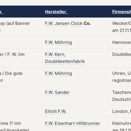
ke
Hersteller
Firmensi
F.W.
Jansen
Clock
Co.
Wecker/G
am 21.11.
F.W.
Möhring
Hannover
F.W.
Kern,
Doubléke
Doublékettenfabrik
F.W.
Möhring
Uhren, U
registrie
F.W.
Sander
Taschenu
Deutschl
Elliott
F.W.
London, 
F.W.
Eisenhart-Hiltbrunner
Kleinuhr
am 19.1.