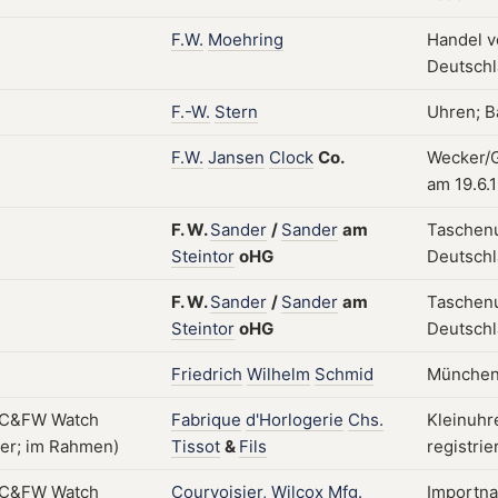
F.W.
Moehring
Handel v
Deutschl
F.-W.
Stern
Uhren; Ba
F.W.
Jansen
Clock
Co.
Wecker/G
am 19.6.
F.
W.
Sander
/
Sander
am
Taschenu
Steintor
oHG
Deutsch
F.
W.
Sander
/
Sander
am
Taschenu
Steintor
oHG
Deutschla
Friedrich
Wilhelm
Schmid
München
Fabrique
d'Horlogerie
Chs.
Kleinuhr
Tissot
&
Fils
registrie
Courvoisier,
Wilcox
Mfg.
Importna