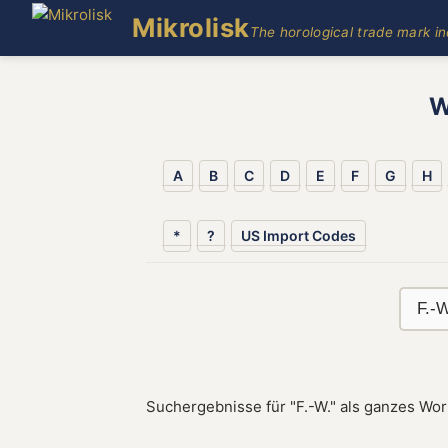
Mikrolisk
The horological trade mark i
W
A
B
C
D
E
F
G
H
*
?
US Import Codes
Suchergebnisse für "F.-W." als ganzes Wor