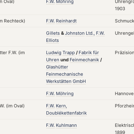
F.W.
Möhring
Uhrengro
1903
F.W.
Reinhardt
Schmuck;
Gillets
&
Johnston
Ltd.,
F.W.
Uhrenge
Elliots
Ludwig
Trapp
/
Fabrik
für
Präzisio
Uhren
und
Feinmechanik
/
Glashütter
Feinmechanische
Werkstätten
GmbH
F.W.
Möhring
Hannover
F.W.
Kern,
Pforzhei
Doublékettenfabrik
F.W.
Kuhlmann
Elektris
1899