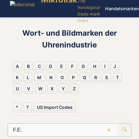
The
horological
Handelsmarken
trade mark
index
Wort- und Bildmarken der
Uhrenindustrie
A
B
C
D
E
F
G
H
I
J
K
L
M
N
O
P
Q
R
S
T
U
V
W
X
Y
Z
*
?
US Import Codes
×
🔍