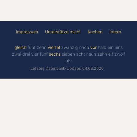
Impressum
Unterstütze mich!
Kochen
Intern
gleich
fünf
zehn
viertel
zwanzig
nach
vor
halb
ein
eins
zwei
drei
vier
fünf
sechs
sieben
acht
neun
zehn
elf
zwölf
uhr
Letztes Datenbank-Update: 04.08.2026