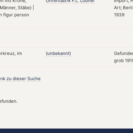
Uhrenfabrik
F.L.
Löbner
Import, 
Art; Berl
1939
(unbekannt)
Gefunde
grob 191
ink zu dieser Suche
gefunden.