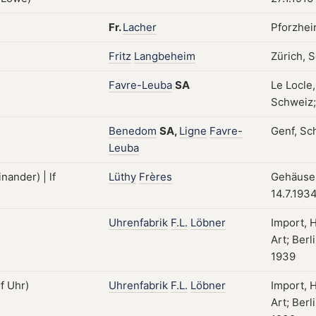
Fr.
Lacher
Pforzhei
Fritz
Langbeheim
Zürich, 
Favre-Leuba
SA
Le Locle,
Schweiz; 
Benedom
SA,
Ligne
Favre-
Genf, Sch
Leuba
Lüthy
Frères
Gehäuse;
14.7.193
Uhrenfabrik
F.L.
Löbner
Import, 
Art; Berl
1939
Uhrenfabrik
F.L.
Löbner
Import, 
Art; Berl