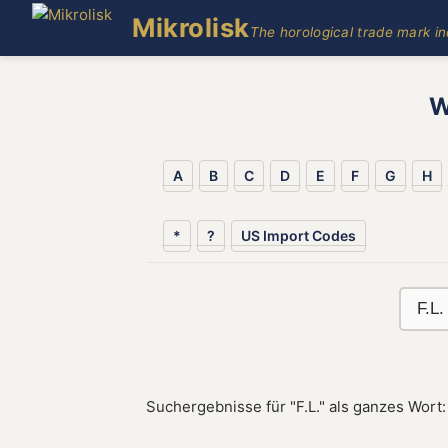
Mikrolisk
The horological trade mark i
W
A
B
C
D
E
F
G
H
*
?
US Import Codes
Suchergebnisse für "F.L." als ganzes Wort: