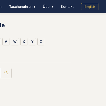
n
Taschenuhren ▾
Über ▾
Kontakt
English
ie
V
W
X
Y
Z
🔍