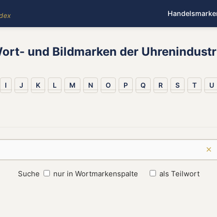
Handelsmarke
ndex
ort- und Bildmarken der Uhrenindustr
I
J
K
L
M
N
O
P
Q
R
S
T
U
×
Suche
nur in Wortmarkenspalte
als Teilwort