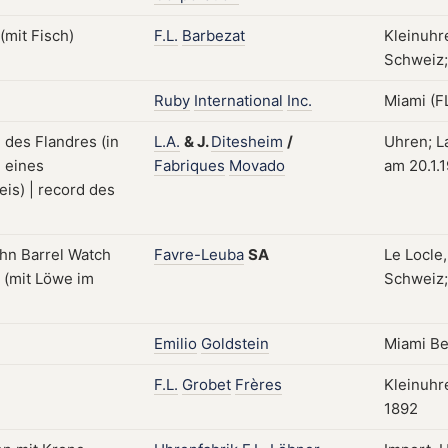
F.L.
Barbezat
Kleinuhr
Schweiz; 
Ruby
International
Inc.
Miami (FL
L.A.
&
J.
Ditesheim
/
Uhren; L
Fabriques
Movado
am 20.1.
Favre-Leuba
SA
Le Locle,
Schweiz; 
Emilio
Goldstein
Miami Be
F.L.
Grobet
Frères
Kleinuhr
1892