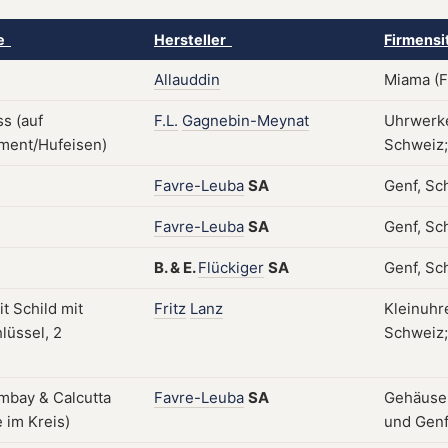
ke
Hersteller
Firmensi
Allauddin
Miama (FL
F.L.
Gagnebin-Meynat
Uhrwerke,
Schweiz; 
Favre-Leuba
SA
Genf, Sc
Favre-Leuba
SA
Genf, Sch
B.
&
E.
Flückiger
SA
Genf, Sc
Fritz
Lanz
Kleinuhr
Schweiz; 
Favre-Leuba
SA
Gehäuse; 
und Genf,