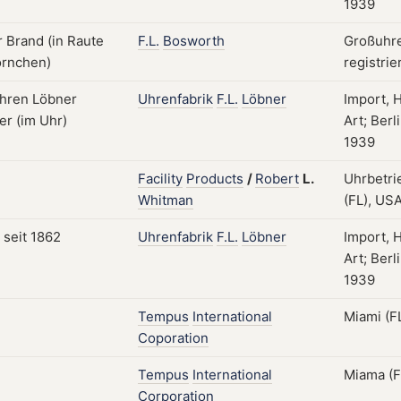
1939
F.L.
Bosworth
Großuhre
registrie
Uhrenfabrik
F.L.
Löbner
Import, 
Art; Berl
1939
Facility
Products
/
Robert
L.
Uhrbetri
Whitman
(FL), USA
Uhrenfabrik
F.L.
Löbner
Import, 
Art; Berl
1939
Tempus
International
Miami (FL
Coporation
Tempus
International
Miama (FL
Corporation