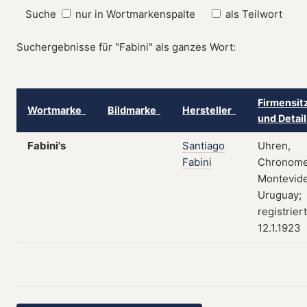
Suche
nur in Wortmarkenspalte
als Teilwort
Suchergebnisse für "Fabini" als ganzes Wort:
Firmensit
Wortmarke
Bildmarke
Hersteller
und Detai
Fabini's
Santiago
Uhren,
Fabini
Chronome
Montevide
Uruguay;
registrier
12.1.1923