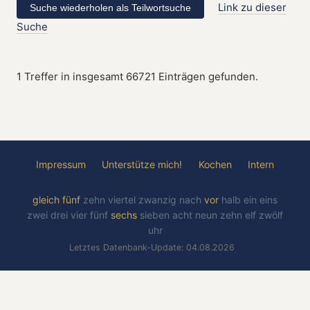
Link zu dieser
Suche
1 Treffer in insgesamt 66721 Einträgen gefunden.
Impressum
Unterstütze mich!
Kochen
Intern
gleich
fünf
zehn
viertel
zwanzig
nach
vor
halb
ein
eins
zwei
drei
vier
fünf
sechs
sieben
acht
neun
zehn
elf
zwölf
uhr
Letztes Datenbank-Update: 04.08.2026