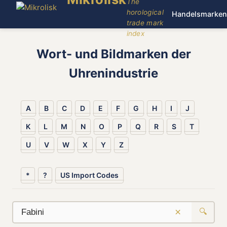
The
horological
Handelsmarken
trade mark
index
Wort- und Bildmarken der
Uhrenindustrie
A
B
C
D
E
F
G
H
I
J
K
L
M
N
O
P
Q
R
S
T
U
V
W
X
Y
Z
*
?
US Import Codes
×
🔍