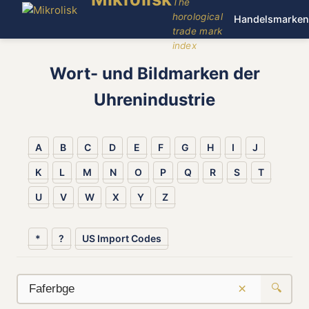
The
horological
Handelsmarken
trade mark
index
Wort- und Bildmarken der
Uhrenindustrie
A
B
C
D
E
F
G
H
I
J
K
L
M
N
O
P
Q
R
S
T
U
V
W
X
Y
Z
*
?
US Import Codes
×
🔍