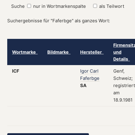
Suche
nur in Wortmarkenspalte
als Teilwort
Suchergebnisse für "Faferbge" als ganzes Wort:
Firmensit
Wortmarke
Bildmarke
Hersteller
und
Details
ICF
Igor
Carl
Genf,
Faferbge
Schweiz;
SA
registriert
am
18.9.1981