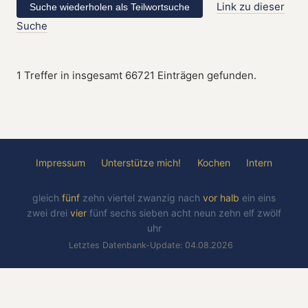
Link zu dieser
Suche
1 Treffer in insgesamt 66721 Einträgen gefunden.
Impressum
Unterstütze mich!
Kochen
Intern
gleich
fünf
zehn
viertel
zwanzig
nach
vor
halb
ein
eins
zwei
drei
vier
fünf
sechs
sieben
acht
neun
zehn
elf
zwölf
uhr
Letztes Datenbank-Update: 04.08.2026