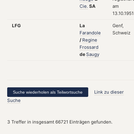
Cie.
SA
am
13.10.1951
LFG
La
Genf,
Farandole
Schweiz
/
Regine
Frossard
de
Saugy
Link zu dieser
Suche
3 Treffer in insgesamt 66721 Einträgen gefunden.