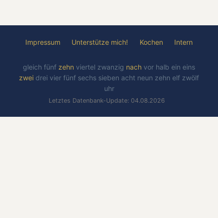
Impressum
Unterstütze mich!
Kochen
Intern
gleich
fünf
zehn
viertel
zwanzig
nach
vor
halb
ein
eins
zwei
drei
vier
fünf
sechs
sieben
acht
neun
zehn
elf
zwölf
uhr
Letztes Datenbank-Update: 04.08.2026