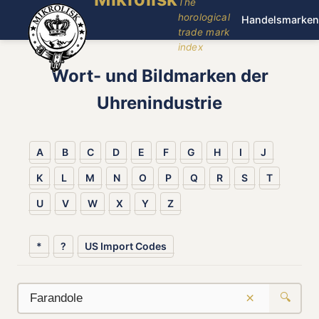
The
horological
Handelsmarken
trade mark
index
Wort- und Bildmarken der
Uhrenindustrie
A
B
C
D
E
F
G
H
I
J
K
L
M
N
O
P
Q
R
S
T
U
V
W
X
Y
Z
*
?
US Import Codes
×
🔍