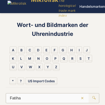
The
horological
Handelsmarken
trade mark
index
Wort- und Bildmarken der
Uhrenindustrie
A
B
C
D
E
F
G
H
I
J
K
L
M
N
O
P
Q
R
S
T
U
V
W
X
Y
Z
*
?
US Import Codes
×
🔍