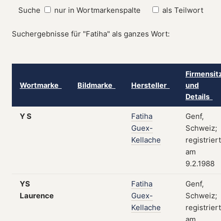
Suche
nur in Wortmarkenspalte
als Teilwort
Suchergebnisse für "Fatiha" als ganzes Wort:
Firmensit
Wortmarke
Bildmarke
Hersteller
und
Details
Y S
Fatiha
Genf,
Guex-
Schweiz;
Kellache
registriert
am
9.2.1988
YS
Fatiha
Genf,
Laurence
Guex-
Schweiz;
Kellache
registriert
am