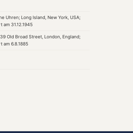
che Uhren; Long Island, New York, USA;
rt am 31.12.1945
 39 Old Broad Street, London, England;
rt am 6.8.1885