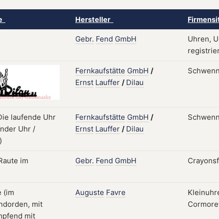
ke
Hersteller
Firmensi
Gebr.
Fend
GmbH
Uhren, U
registrie
Fernkaufstätte
GmbH
/
Schwenn
Ernst
Lauffer
/
Dilau
Fernkaufstätte
GmbH
/
Schwenn
Ernst
Lauffer
/
Dilau
Gebr.
Fend
GmbH
Crayonsf
Auguste
Favre
Kleinuhre
Cormoret