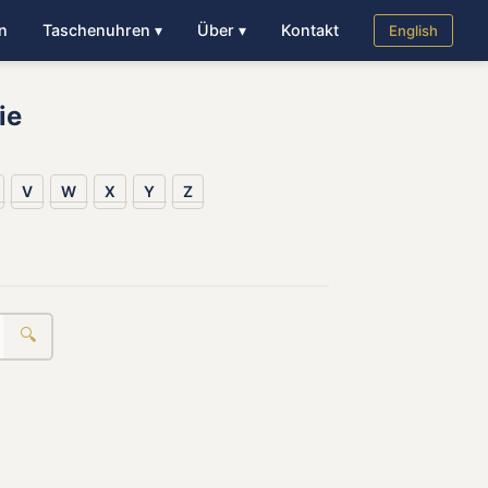
n
Taschenuhren ▾
Über ▾
Kontakt
English
ie
V
W
X
Y
Z
🔍