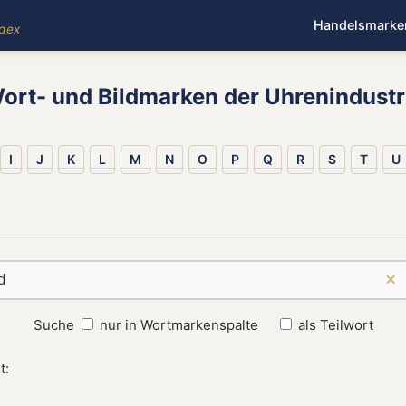
Handelsmarke
ndex
ort- und Bildmarken der Uhrenindustr
I
J
K
L
M
N
O
P
Q
R
S
T
U
×
Suche
nur in Wortmarkenspalte
als Teilwort
t: