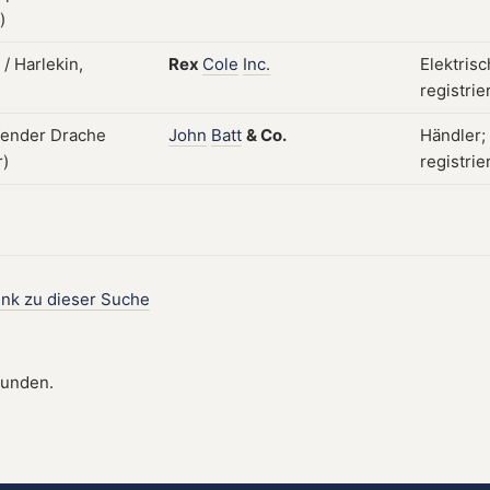
Rex
Cole
Inc.
Elektris
registrie
John
Batt
&
Co.
Händler;
registrie
ink zu dieser Suche
funden.