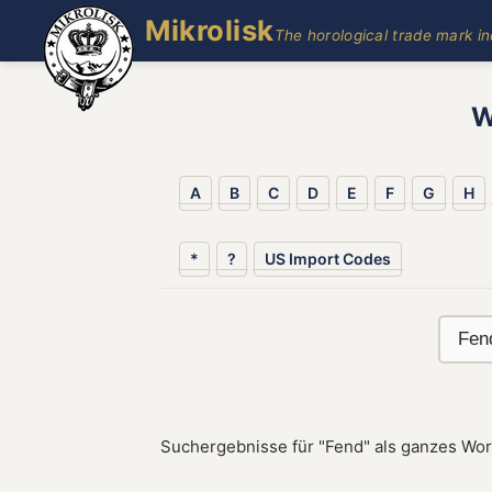
Mikrolisk
The horological trade mark i
W
A
B
C
D
E
F
G
H
*
?
US Import Codes
Suchergebnisse für "Fend" als ganzes Wor