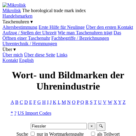
Mikrolisk
The horological trade mark index
Handelsmarken
Taschenuhren ▾
Altersbestimmung
Erste Hilfe für Neulinge
Über den ersten Kontakt
Aufzug / Stellen der Uhrzeit
Wie man Taschenuhren trägt
Das
Öffnen einer Taschenuhr
Fachbegriffe / Bezeichnungen
Uhrentechnik / Hemmungen
Über ▾
Über mich
Über diese Seite
Links
Kontakt
English
Wort- und Bildmarken der
Uhrenindustrie
A
B
C
D
E
F
G
H
I
J
K
L
M
N
O
P
Q
R
S
T
U
V
W
X
Y
Z
*
?
US Import Codes
×
🔍
Suche
nur in Wortmarkenspalte
als Teilwort