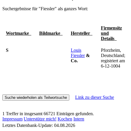
Suchergebnisse für "Fiessler" als ganzes Wort:
Firmensitz
Wortmarke
Bildmarke
Hersteller
und
Details
S
Louis
Pforzheim,
Fiessler
&
Deutschland;
Co.
registriert am
6-12-1004
Link zu dieser Suche
1 Treffer in insgesamt 66721 Einträgen gefunden.
Impressum
Unterstütze mich!
Kochen
Intern
Letztes Datenbank-Update: 04.08.2026