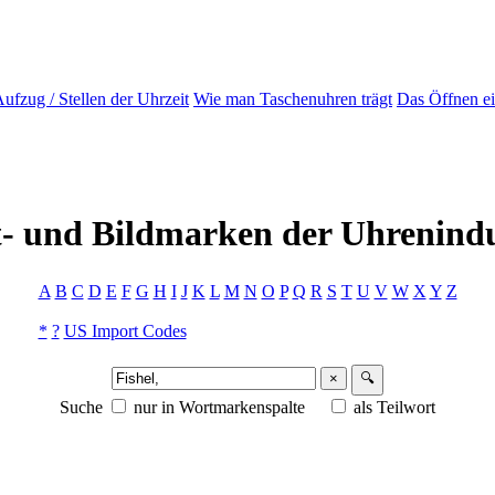
ufzug / Stellen der Uhrzeit
Wie man Taschenuhren trägt
Das Öffnen e
- und Bildmarken der Uhrenindu
A
B
C
D
E
F
G
H
I
J
K
L
M
N
O
P
Q
R
S
T
U
V
W
X
Y
Z
*
?
US Import Codes
×
🔍
Suche
nur in Wortmarkenspalte
als Teilwort